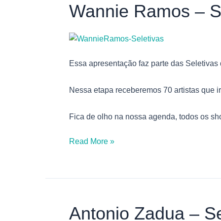
Wannie Ramos – Se
Wannie
Ramos
–
Seletivas
Essa apresentação faz parte das Seletivas
Nessa etapa receberemos 70 artistas que i
Fica de olho na nossa agenda, todos os sh
Read More »
Antonio Zadua – Se
Antonio
Zadua