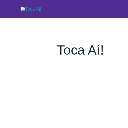
Ir
para
o
conteúdo
Toca Aí!