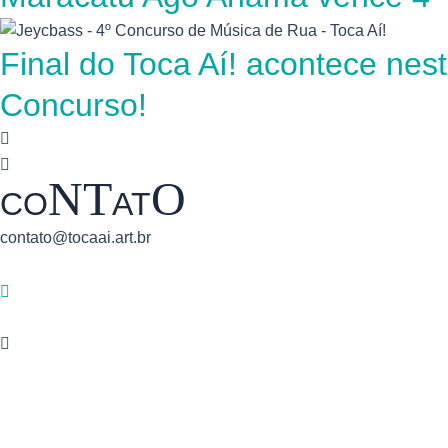
Final do Toca Aí! acontece ne
Concurso!
NT
O
CO
AT
contato@tocaai.art.br