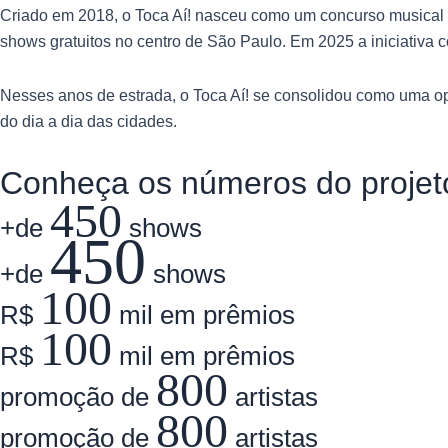
Criado em 2018, o Toca Aí! nasceu como um concurso musical p
shows gratuitos no centro de São Paulo. Em 2025 a iniciativa c
Nesses anos de estrada, o Toca Aí! se consolidou como uma opo
do dia a dia das cidades.
Conheça os números do projet
450
+de
shows
450
+de
shows
100
R$
mil em prêmios
100
R$
mil em prêmios
800
promoção de
artistas
800
promoção de
artistas