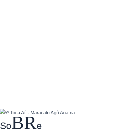
BR
So
e