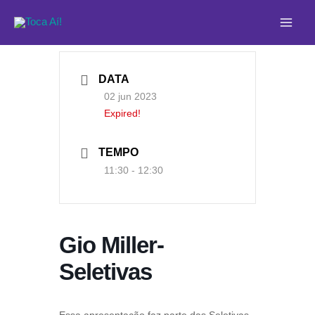
Ir
Main
para
Men
o
conteúdo
DATA
02 jun 2023
Expired!
TEMPO
11:30 - 12:30
Gio Miller-
Seletivas