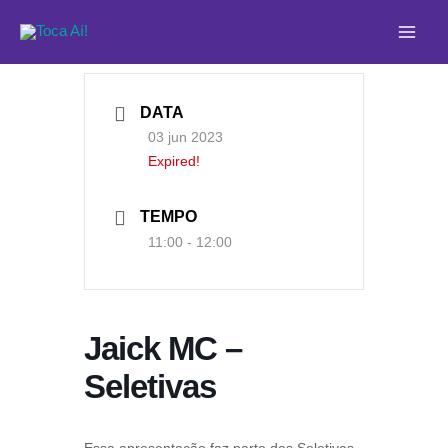
Ir
Main
para
Men
o
conteúdo
DATA
03 jun 2023
Expired!
TEMPO
11:00 - 12:00
Jaick MC –
Seletivas