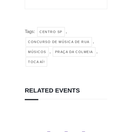
Tags:
,
CENTRO SP
,
CONCURSO DE MÚSICA DE RUA
,
,
MÚSICOS
PRAÇA DA COLMEIA
TOCA AÍ!
RELATED EVENTS
I
Y
M