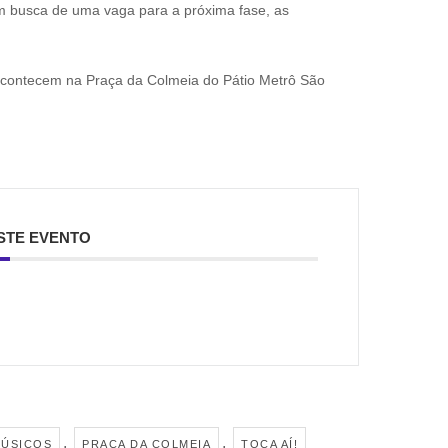
m busca de uma vaga para a próxima fase, as
 acontecem na Praça da Colmeia do Pátio Metrô São
STE EVENTO
,
,
ÚSICOS
PRAÇA DA COLMEIA
TOCA AÍ!