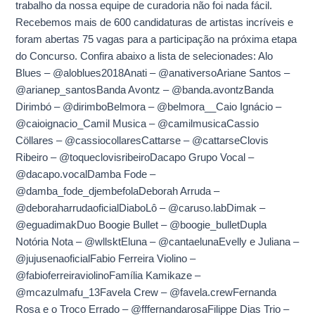
trabalho da nossa equipe de curadoria não foi nada fácil.
4º
Recebemos mais de 600 candidaturas de artistas incríveis e
Toca
foram abertas 75 vagas para a participação na próxima etapa
Aí!
do Concurso. Confira abaixo a lista de selecionades: Alo
Blues – @aloblues2018Anati – @anativersoAriane Santos –
@arianep_santosBanda Avontz – @banda.avontzBanda
Dirimbó – @dirimboBelmora – @belmora__Caio Ignácio –
@caioignacio_Camil Musica – @camilmusicaCassio
Cöllares – @cassiocollaresCattarse – @cattarseClovis
Ribeiro – @toqueclovisribeiroDacapo Grupo Vocal –
@dacapo.vocalDamba Fode –
@damba_fode_djembefolaDeborah Arruda –
@deboraharrudaoficialDiaboLô – @caruso.labDimak –
@eguadimakDuo Boogie Bullet – @boogie_bulletDupla
Notória Nota – @wllsktEluna – @cantaelunaEvelly e Juliana –
@jujusenaoficialFabio Ferreira Violino –
@fabioferreiraviolinoFamília Kamikaze –
@mcazulmafu_13Favela Crew – @favela.crewFernanda
Rosa e o Troco Errado – @fffernandarosaFilippe Dias Trio –