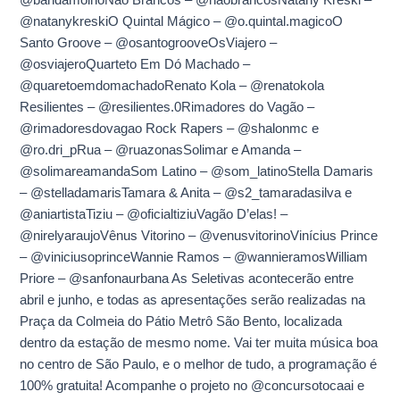
@bandamolhoNão Brancos – @naobrancosNatany Kreski –
@natanykreskiO Quintal Mágico – @o.quintal.magicoO
Santo Groove – @osantogrooveOsViajero –
@osviajeroQuarteto Em Dó Machado –
@quaretoemdomachadoRenato Kola – @renatokola
Resilientes – @resilientes.0Rimadores do Vagão –
@rimadoresdovagao Rock Rapers – @shalonmc e
@ro.dri_pRua – @ruazonasSolimar e Amanda –
@solimareamandaSom Latino – @som_latinoStella Damaris
– @stelladamarisTamara & Anita – @s2_tamaradasilva e
@aniartistaTiziu – @oficialtiziuVagão D’elas! –
@nirelyaraujoVênus Vitorino – @venusvitorinoVinícius Prince
– @viniciusoprinceWannie Ramos – @wannieramosWilliam
Priore – @sanfonaurbana As Seletivas acontecerão entre
abril e junho, e todas as apresentações serão realizadas na
Praça da Colmeia do Pátio Metrô São Bento, localizada
dentro da estação de mesmo nome. Vai ter muita música boa
no centro de São Paulo, e o melhor de tudo, a programação é
100% gratuita! Acompanhe o projeto no @concursotocaai e