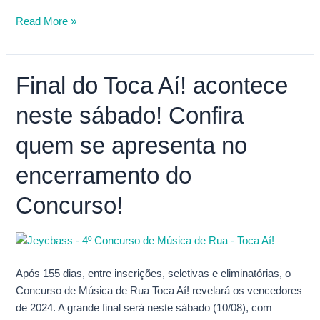
Read More »
Final do Toca Aí! acontece
Final
do
neste sábado! Confira
Toca
Aí!
quem se apresenta no
acontece
neste
encerramento do
sábado!
Concurso!
Confira
quem
se
apresenta
no
Após 155 dias, entre inscrições, seletivas e eliminatórias, o
encerramento
Concurso de Música de Rua Toca Aí! revelará os vencedores
do
de 2024. A grande final será neste sábado (10/08), com
Concurso!