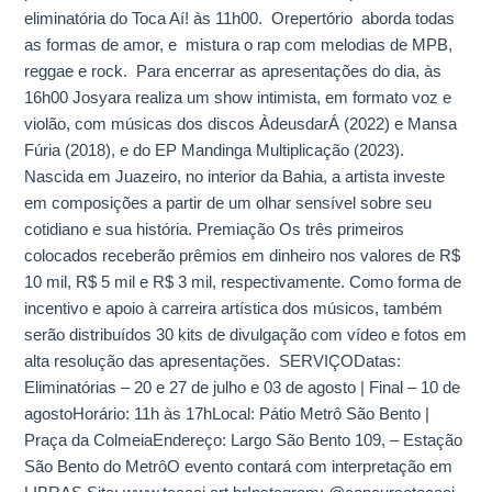
eliminatória do Toca Aí! às 11h00. Orepertório aborda todas
as formas de amor, e mistura o rap com melodias de MPB,
reggae e rock. Para encerrar as apresentações do dia, às
16h00 Josyara realiza um show intimista, em formato voz e
violão, com músicas dos discos ÀdeusdarÁ (2022) e Mansa
Fúria (2018), e do EP Mandinga Multiplicação (2023).
Nascida em Juazeiro, no interior da Bahia, a artista investe
em composições a partir de um olhar sensível sobre seu
cotidiano e sua história. Premiação Os três primeiros
colocados receberão prêmios em dinheiro nos valores de R$
10 mil, R$ 5 mil e R$ 3 mil, respectivamente. Como forma de
incentivo e apoio à carreira artística dos músicos, também
serão distribuídos 30 kits de divulgação com vídeo e fotos em
alta resolução das apresentações. SERVIÇODatas:
Eliminatórias – 20 e 27 de julho e 03 de agosto | Final – 10 de
agostoHorário: 11h às 17hLocal: Pátio Metrô São Bento |
Praça da ColmeiaEndereço: Largo São Bento 109, – Estação
São Bento do MetrôO evento contará com interpretação em