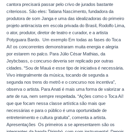
cantora precisará passar pelo crivo de jurados bastante
criteriosos. São eles: Tatiana Nascimento, fundadora da
produtora de som Janga e uma das idealizadoras do primeiro
projeto antirracista em escola privada do Brasil, Rodolfo Lima,
o ator, produtor, diretor de teatro e curador, e a artista
Potyguara Bardo. Um exemplo Em todas as fases do Toca
Aí! os concorrentes demonstraram muita energia e alegria
por estarem no palco. Para Júlio César Mathias, da
Jeybcbass, o concurso deveria ser replicado por outras
cidades. “Sou de Mauá e esse tipo de iniciativa é necessária.
Vivo integralmente da música, tocando de segunda a
segunda nos trens do metrô e o concurso nos incentiva”,
observa o artista. Para Anati é mais uma forma de valorizar a
arte de rua, nem sempre respeitada. “Ações como o Toca Aí!
que que focam nessa classe artística são mais que
necessárias e para o público é uma oportunidade de
entretenimento e cultura gratuita”, comenta a artista.
Apresentações Os primeiros a se apresentarem são os
integrantes da banda Dirimbó, com som instrumental. Depois,