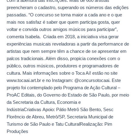
com a abertura das inscrições. Mais de 600 artistas
preencheram o cadastro, superando os números das edições
passadas. “O concurso se torna maior a cada ano e o que
mais nos satisfaz é saber que quem participa gosta, quer
voltar e convida outros amigos músicos para participar”,
comenta Isabela. Criada em 2018, a iniciativa visa gerar
experiências musicais reveladoras a partir da performance de
artistas que nem sempre têm a chance de se apresentar em
palcos tradicionais. Além disso, propicia conexões com o
público, outros músicos, produtores e programadores de
cultura. Mais informações sobre o Toca Aí! estão no site
www.tocaai.art.br e no Instagram: @concursotocaai. Este
projeto foi contemplado pelo Programa de Ação Cultural –
ProAC Editais, do Governo do Estado de São Paulo, por meio
da Secretaria da Cultura, Economia e
IndústriaCriativas Apoio: Pátio Metrô São Bento, Sesc
Florêncio de Abreu, Metrô/SP, Secretaria Municipal de
Turismo de São Paulo e Tatu CulturalRealização: Pim
Produções