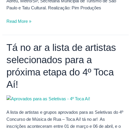
Abreu, Metrô/SP, Secretaria Municipal de Turismo de São
Paulo e Tatu Cultural. Realização: Pim Produções
Read More »
Tá no ar a lista de artistas
Tá
no
selecionados para a
ar
a
próxima etapa do 4º Toca
lista
de
Aí!
artistas
selecionados
para
a
A lista de artistas e grupos aprovados para as Seletivas do 4º
próxima
Concurso de Música de Rua – Toca Aí! tá no ar! As
etapa
inscrições aconteceram entre 01 de março e 06 de abril, e o
do