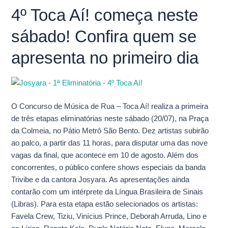
fase
4º Toca Aí! começa neste
de
Eliminatórias
sábado! Confira quem se
do
4º
apresenta no primeiro dia
Toca
Aí!
começa
neste
O Concurso de Música de Rua – Toca Aí! realiza a primeira
sábado!
de três etapas eliminatórias neste sábado (20/07), na Praça
Confira
da Colmeia, no Pátio Metrô São Bento. Dez artistas subirão
quem
ao palco, a partir das 11 horas, para disputar uma das nove
se
vagas da final, que acontece em 10 de agosto. Além dos
apresenta
concorrentes, o público confere shows especiais da banda
no
Trivibe e da cantora Josyara. As apresentações ainda
primeiro
contarão com um intérprete da Língua Brasileira de Sinais
dia
(Libras). Para esta etapa estão selecionados os artistas:
Favela Crew, Tiziu, Vinícius Prince, Deborah Arruda, Lino e