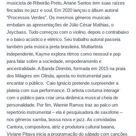
musicista de Ribeirão Preto, Ariane Santos tem suas raízes
fincadas no jazz e soul. Em 2020 lançou o álbum autoral
“Processos Verdes”. Os mesmos gêneros musicais
embalam as apresentações de Júlio César Mathias, o
Jeycbass. Tudo começou com o violino, depois o contrabaixo
e o baixo acústico e elétrico. Seu trabalho autoral passeia
também pela música preta brasileira. Multiartista
independente, Kayme explora ritmos como neosoul e pop
para falar sobre a sociedade, empoderamento e
ancestralidade. A Banda Dirimbó, formada em 2015 na praia
dos Milagres em Olinda, aposta no instrumental para
encantar o público. Caio Ignácio pretende surpreender a
plateia com sua performance. O artista costuma interagir
com o público para criar uma dinâmica musical cheia de
personalidade. Por fim, Wannie Ramos traz ao palco um
repertório instrumental – ela é pesquisadora de saxofone –
nos gêneros samba, bossa nova e jazz. As convidadas
Cantora, compositora, atriz e produtora cultural baiana,
Viviane Pitaya inicia a programação do sábado com canções