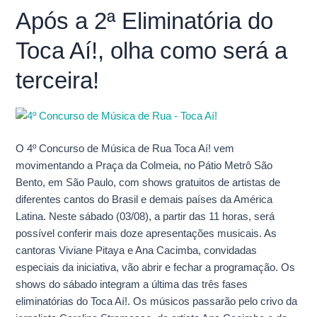
Após a 2ª Eliminatória do
Após
a
Toca Aí!, olha como será a
2ª
Eliminatória
terceira!
do
Toca
Aí!,
olha
O 4º Concurso de Música de Rua Toca Aí! vem
como
movimentando a Praça da Colmeia, no Pátio Metrô São
será
Bento, em São Paulo, com shows gratuitos de artistas de
a
diferentes cantos do Brasil e demais países da América
terceira!
Latina. Neste sábado (03/08), a partir das 11 horas, será
possível conferir mais doze apresentações musicais. As
cantoras Viviane Pitaya e Ana Cacimba, convidadas
especiais da iniciativa, vão abrir e fechar a programação. Os
shows do sábado integram a última das três fases
eliminatórias do Toca Aí!. Os músicos passarão pelo crivo da