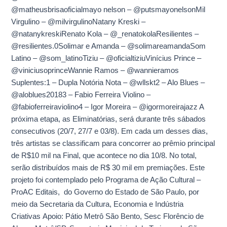
@matheusbrisaoficialmayo nelson – @putsmayonelsonMil
Virgulino – @milvirgulinoNatany Kreski –
@natanykreskiRenato Kola – @_renatokolaResilientes –
@resilientes.0Solimar e Amanda – @solimareamandaSom
Latino – @som_latinoTiziu – @oficialtiziuVinícius Prince –
@viniciusoprinceWannie Ramos – @wannieramos
Suplentes:1 – Dupla Notória Nota – @wllskt2 – Alo Blues –
@aloblues20183 – Fabio Ferreira Violino –
@fabioferreiraviolino4 – Igor Moreira – @igormoreirajazz A
próxima etapa, as Eliminatórias, será durante três sábados
consecutivos (20/7, 27/7 e 03/8). Em cada um desses dias,
três artistas se classificam para concorrer ao prêmio principal
de R$10 mil na Final, que acontece no dia 10/8. No total,
serão distribuídos mais de R$ 30 mil em premiações. Este
projeto foi contemplado pelo Programa de Ação Cultural –
ProAC Editais, do Governo do Estado de São Paulo, por
meio da Secretaria da Cultura, Economia e Indústria
Criativas Apoio: Pátio Metrô São Bento, Sesc Florêncio de