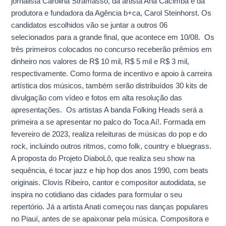
jornalista Carolina Stramasso, da artista Ana Cacimba e da
produtora e fundadora da Agência b+ca, Carol Steinhorst. Os
candidatos escolhidos vão se juntar a outros 06
selecionados para a grande final, que acontece em 10/08. Os
três primeiros colocados no concurso receberão prêmios em
dinheiro nos valores de R$ 10 mil, R$ 5 mil e R$ 3 mil,
respectivamente. Como forma de incentivo e apoio à carreira
artística dos músicos, também serão distribuídos 30 kits de
divulgação com vídeo e fotos em alta resolução das
apresentações. Os artistas A banda Folking Heads será a
primeira a se apresentar no palco do Toca Aí!. Formada em
fevereiro de 2023, realiza releituras de músicas do pop e do
rock, incluindo outros ritmos, como folk, country e bluegrass.
A proposta do Projeto DiaboLô, que realiza seu show na
sequência, é tocar jazz e hip hop dos anos 1990, com beats
originais. Clovis Ribeiro, cantor e compositor autodidata, se
inspira no cotidiano das cidades para formular o seu
repertório. Já a artista Anati começou nas danças populares
no Piauí, antes de se apaixonar pela música. Compositora e