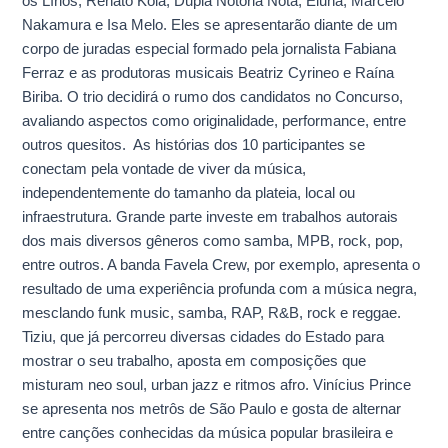
os Lírios, Renato Kola, Dupla Notória Nota, Eluna, Marcelo
Nakamura e Isa Melo. Eles se apresentarão diante de um
corpo de juradas especial formado pela jornalista Fabiana
Ferraz e as produtoras musicais Beatriz Cyrineo e Raína
Biriba. O trio decidirá o rumo dos candidatos no Concurso,
avaliando aspectos como originalidade, performance, entre
outros quesitos. As histórias dos 10 participantes se
conectam pela vontade de viver da música,
independentemente do tamanho da plateia, local ou
infraestrutura. Grande parte investe em trabalhos autorais
dos mais diversos gêneros como samba, MPB, rock, pop,
entre outros. A banda Favela Crew, por exemplo, apresenta o
resultado de uma experiência profunda com a música negra,
mesclando funk music, samba, RAP, R&B, rock e reggae.
Tiziu, que já percorreu diversas cidades do Estado para
mostrar o seu trabalho, aposta em composições que
misturam neo soul, urban jazz e ritmos afro. Vinícius Prince
se apresenta nos metrôs de São Paulo e gosta de alternar
entre canções conhecidas da música popular brasileira e