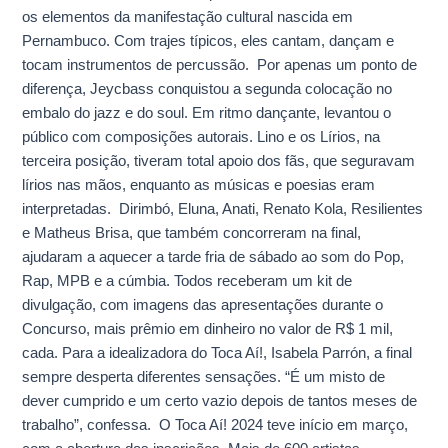
os elementos da manifestação cultural nascida em
Pernambuco. Com trajes típicos, eles cantam, dançam e
tocam instrumentos de percussão. Por apenas um ponto de
diferença, Jeycbass conquistou a segunda colocação no
embalo do jazz e do soul. Em ritmo dançante, levantou o
público com composições autorais. Lino e os Lírios, na
terceira posição, tiveram total apoio dos fãs, que seguravam
lírios nas mãos, enquanto as músicas e poesias eram
interpretadas. Dirimbó, Eluna, Anati, Renato Kola, Resilientes
e Matheus Brisa, que também concorreram na final,
ajudaram a aquecer a tarde fria de sábado ao som do Pop,
Rap, MPB e a cúmbia. Todos receberam um kit de
divulgação, com imagens das apresentações durante o
Concurso, mais prêmio em dinheiro no valor de R$ 1 mil,
cada. Para a idealizadora do Toca Aí!, Isabela Parrón, a final
sempre desperta diferentes sensações. “É um misto de
dever cumprido e um certo vazio depois de tantos meses de
trabalho”, confessa. O Toca Aí! 2024 teve início em março,