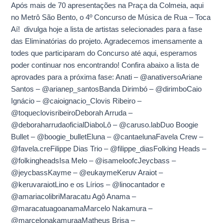
Após mais de 70 apresentações na Praça da Colmeia, aqui
as
no Metrô São Bento, o 4º Concurso de Música de Rua – Toca
Eliminatórias
Aí! divulga hoje a lista de artistas selecionades para a fase
das Eliminatórias do projeto. Agradecemos imensamente a
todes que participaram do Concurso até aqui, esperamos
poder continuar nos encontrando! Confira abaixo a lista de
aprovades para a próxima fase: Anati – @anativersoAriane
Santos – @arianep_santosBanda Dirimbó – @dirimboCaio
Ignácio – @caioignacio_Clovis Ribeiro –
@toqueclovisribeiroDeborah Arruda –
@deboraharrudaoficialDiaboLô – @caruso.labDuo Boogie
Bullet – @boogie_bulletEluna – @cantaelunaFavela Crew –
@favela.creFilippe Dias Trio – @filippe_diasFolking Heads –
@folkingheadsIsa Melo – @isameloofcJeycbass –
@jeycbassKayme – @eukaymeKeruv Araiot –
@keruvaraiotLino e os Lírios – @linocantador e
@amariacolibriMaracatu Agô Anama –
@maracatuagoanamaMarcelo Nakamura –
@marcelonakamuraaMatheus Brisa –