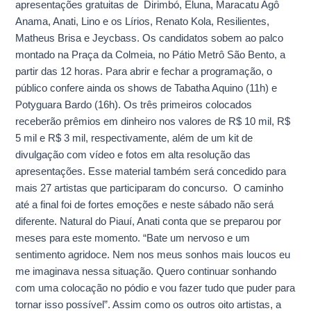
apresentações gratuitas de Dirimbó, Eluna, Maracatu Agô
Anama, Anati, Lino e os Lírios, Renato Kola, Resilientes,
Matheus Brisa e Jeycbass. Os candidatos sobem ao palco
montado na Praça da Colmeia, no Pátio Metrô São Bento, a
partir das 12 horas. Para abrir e fechar a programação, o
público confere ainda os shows de Tabatha Aquino (11h) e
Potyguara Bardo (16h). Os três primeiros colocados
receberão prêmios em dinheiro nos valores de R$ 10 mil, R$
5 mil e R$ 3 mil, respectivamente, além de um kit de
divulgação com vídeo e fotos em alta resolução das
apresentações. Esse material também será concedido para
mais 27 artistas que participaram do concurso. O caminho
até a final foi de fortes emoções e neste sábado não será
diferente. Natural do Piauí, Anati conta que se preparou por
meses para este momento. “Bate um nervoso e um
sentimento agridoce. Nem nos meus sonhos mais loucos eu
me imaginava nessa situação. Quero continuar sonhando
com uma colocação no pódio e vou fazer tudo que puder para
tornar isso possível”. Assim como os outros oito artistas, a