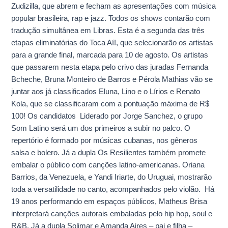
Zudizilla, que abrem e fecham as apresentações com música
vem
popular brasileira, rap e jazz. Todos os shows contarão com
pela
tradução simultânea em Libras. Esta é a segunda das três
frente
etapas eliminatórias do Toca Aí!, que selecionarão os artistas
para a grande final, marcada para 10 de agosto. Os artistas
que passarem nesta etapa pelo crivo das juradas Fernanda
Bcheche, Bruna Monteiro de Barros e Pérola Mathias vão se
juntar aos já classificados Eluna, Lino e o Lírios e Renato
Kola, que se classificaram com a pontuação máxima de R$
100! Os candidatos Liderado por Jorge Sanchez, o grupo
Som Latino será um dos primeiros a subir no palco. O
repertório é formado por músicas cubanas, nos gêneros
salsa e bolero. Já a dupla Os Resilientes também promete
embalar o público com canções latino-americanas. Oriana
Barrios, da Venezuela, e Yandi Iriarte, do Uruguai, mostrarão
toda a versatilidade no canto, acompanhados pelo violão. Há
19 anos performando em espaços públicos, Matheus Brisa
interpretará canções autorais embaladas pelo hip hop, soul e
R&B. Já a dupla Solimar e Amanda Aires – pai e filha –