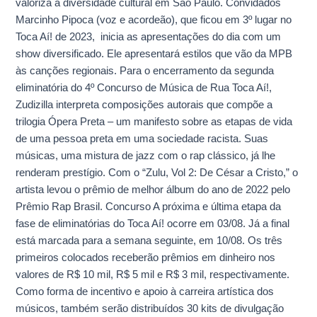
valoriza a diversidade cultural em São Paulo. Convidados
Marcinho Pipoca (voz e acordeão), que ficou em 3º lugar no
Toca Aí! de 2023, inicia as apresentações do dia com um
show diversificado. Ele apresentará estilos que vão da MPB
às canções regionais. Para o encerramento da segunda
eliminatória do 4º Concurso de Música de Rua Toca Aí!,
Zudizilla interpreta composições autorais que compõe a
trilogia Ópera Preta – um manifesto sobre as etapas de vida
de uma pessoa preta em uma sociedade racista. Suas
músicas, uma mistura de jazz com o rap clássico, já lhe
renderam prestígio. Com o “Zulu, Vol 2: De César a Cristo,” o
artista levou o prêmio de melhor álbum do ano de 2022 pelo
Prêmio Rap Brasil. Concurso A próxima e última etapa da
fase de eliminatórias do Toca Aí! ocorre em 03/08. Já a final
está marcada para a semana seguinte, em 10/08. Os três
primeiros colocados receberão prêmios em dinheiro nos
valores de R$ 10 mil, R$ 5 mil e R$ 3 mil, respectivamente.
Como forma de incentivo e apoio à carreira artística dos
músicos, também serão distribuídos 30 kits de divulgação