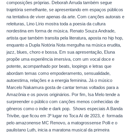
composições próprias. Deborah Arruda também segue
trajetória semelhante, se apresentando em espaços públicos
na tentativa de viver apenas da arte. Com canções autorais e
releituras, Lino Lírio mostra toda a poesia da cultura
nordestina em forma de música. Renato Souza Andrade,
artista que também transita pela literatura, aposta no hip hop,
enquanto a Dupla Notória Nota mergulha na música erudita,
jazz, blues, choro e bossa. Em sua apresentação, Eluna
propõe uma experiência imersiva, com um vocal doce e
potente, acompanhado por beats, loopings e letras que
abordam temas como empoderamento, sensualidade,
autoestima, relações e a energia feminina. Já o músico
Marcelo Nakamura gosta de cantar temas voltados para a
Amazônia e os povos originários. Por fim, Isa Melo tende a
surpreender o público com canções menos conhecidas de
gêneros como o indie e dark pop. Shows especiais A Banda
Trivibe, que ficou em 3º lugar no Toca Aí de 2023, é formada
pelo amazonense MC Renovo, a matogrossense Polli e o
paulistano Luth, inicia a maratona musical da primeira