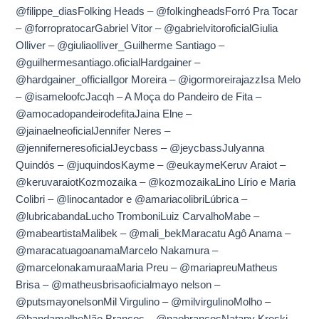
@filippe_diasFolking Heads – @folkingheadsForró Pra Tocar
– @forropratocarGabriel Vitor – @gabrielvitoroficialGiulia
Olliver – @giuliaolliver_Guilherme Santiago –
@guilhermesantiago.oficialHardgainer –
@hardgainer_officialIgor Moreira – @igormoreirajazzIsa Melo
– @isameloofcJacqh – A Moça do Pandeiro de Fita –
@amocadopandeirodefitaJaina Elne –
@jainaelneoficialJennifer Neres –
@jenniferneresoficialJeycbass – @jeycbassJulyanna
Quindós – @juquindosKayme – @eukaymeKeruv Araiot –
@keruvaraiotKozmozaika – @kozmozaikaLino Lírio e Maria
Colibri – @linocantador e @amariacolibriLúbrica –
@lubricabandaLucho TromboniLuiz CarvalhoMabe –
@mabeartistaMalibek – @mali_bekMaracatu Agô Anama –
@maracatuagoanamaMarcelo Nakamura –
@marcelonakamuraaMaria Preu – @mariapreuMatheus
Brisa – @matheusbrisaoficialmayo nelson –
@putsmayonelsonMil Virgulino – @milvirgulinoMolho –