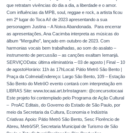
que retratam vivências do dia a dia, a liberdade e o amor.
Com influências da MPB, soul, reggae e rock, a artista ficou
em 2º lugar do Toca Aí! de 2023 apresentando a sua
personagem Justina – A Noiva Abandonada. Para encerrar
as apresentações, Ana Cacimba interpreta as músicas do
álbum “Mergulho”, lançado em outubro de 2023. Com
harmonias vocais bem trabalhadas, ao som do asalato –
instrumento de percussão – as canções exaltam Iemanjá.
SERVIÇOData: última eliminatória – 03 de agosto | Final – 10
de agostoHorário: 11h às 17hLocal: Pátio Metrô São Bento |
Praça da ColmeiaEndereço: Largo São Bento, 109 – Estação
São Bento do MetrôO evento contará com interpretação em
LIBRAS Site: www.tocaai.art.brInstagram: @concursotocaai
Este projeto foi contemplado pelo Programa de Ação Cultural
– ProAC Editais, do Governo do Estado de São Paulo, por
meio da Secretaria da Cultura, Economia e Indústria
Criativas Apoio: Pátio Metrô São Bento, Sesc Florêncio de
Abreu, Metrô/SP, Secretaria Municipal de Turismo de São