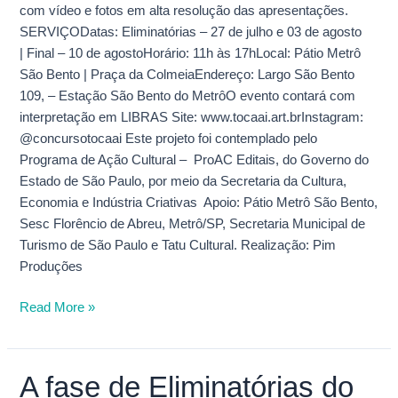
com vídeo e fotos em alta resolução das apresentações.
SERVIÇODatas: Eliminatórias – 27 de julho e 03 de agosto
| Final – 10 de agostoHorário: 11h às 17hLocal: Pátio Metrô
São Bento | Praça da ColmeiaEndereço: Largo São Bento
109, – Estação São Bento do MetrôO evento contará com
interpretação em LIBRAS Site: www.tocaai.art.brInstagram:
@concursotocaai Este projeto foi contemplado pelo
Programa de Ação Cultural – ProAC Editais, do Governo do
Estado de São Paulo, por meio da Secretaria da Cultura,
Economia e Indústria Criativas Apoio: Pátio Metrô São Bento,
Sesc Florêncio de Abreu, Metrô/SP, Secretaria Municipal de
Turismo de São Paulo e Tatu Cultural. Realização: Pim
Produções
Read More »
A fase de Eliminatórias do
A