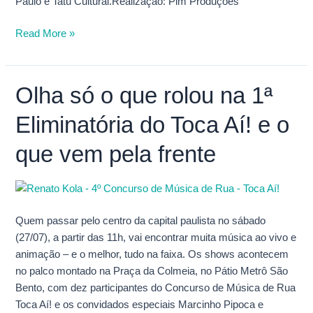
Paulo e Tatu Cultural.Realização: Pim Produções
Read More »
Olha só o que rolou na 1ª
Olha
só
Eliminatória do Toca Aí! e o
o
que
que vem pela frente
rolou
na
1ª
Eliminatória
Quem passar pelo centro da capital paulista no sábado
do
(27/07), a partir das 11h, vai encontrar muita música ao vivo e
Toca
animação – e o melhor, tudo na faixa. Os shows acontecem
Aí!
no palco montado na Praça da Colmeia, no Pátio Metrô São
e
Bento, com dez participantes do Concurso de Música de Rua
o
Toca Aí! e os convidados especiais Marcinho Pipoca e
que