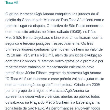
Música
de
O grupo Maracatu Agô Anama conquistou os jurados da 4ª
Rua
edição do Concurso de Música de Rua Toca Aí! e ficou com o
Toca
primeiro lugar na disputa. O coletivo de São Paulo concorreu
Aí!
com mais oito artistas no último sábado (10/08), no Pátio
Metrô São Bento. Jeycbass e Lino e os Lírios ficaram com a
segunda e terceira posições, respectivamente. Os três
primeiros lugares ganharam prêmios em dinheiro no valor de
R$ 10 mil, R$ 5 mil e R$ 3 mil, além de um kit de divulgação
com fotos e vídeos. “Estamos muito gratos pelo prêmio e por
mostrar esse trabalho de manifestação cultural do povo
preto” disse Júnior Filhote, regente do Maracatu Agô Anama.
“O Toca Aí! é um sucesso e esse prêmio vai nos ajudar muito
com a manutenção do grupo”, completou. Criado em 2009
por um grupo de amigos, o Maracatu Agô Anama se
apresenta e desenvolve vivências abertas ao público todos
os sábados na Praça do Metrô Guilhermina Esperança, na
zona leste de São Paulo. As performances envolvem todos