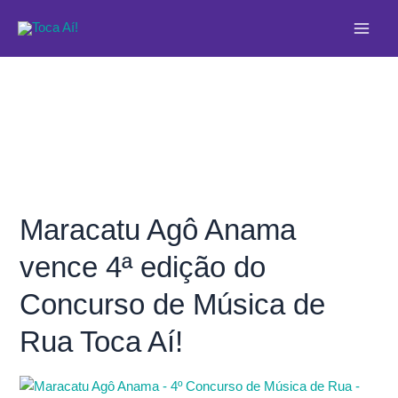
Ir
Main
para
Men
o
conteúdo
Maracatu Agô Anama
Maracatu
Agô
vence 4ª edição do
Anama
vence
Concurso de Música de
4ª
edição
Rua Toca Aí!
do
Concurso
de