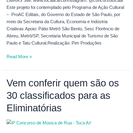
LIBRAS Site: www.tocaai.art.brInstagram: @concursotocaai
Este projeto foi contemplado pelo Programa de Ação Cultural
– ProAC Editais, do Governo do Estado de São Paulo, por
meio da Secretaria da Cultura, Economia e Indústria
Criativas Apoio: Pátio Metrô São Bento, Sesc Florêncio de
Abreu, Metrô/SP, Secretaria Municipal de Turismo de São
Paulo e Tatu Cultural.Realização: Pim Produções
Read More »
Vem conferir quem são os
Vem
conferir
30 classificados para as
quem
são
Eliminatórias
os
30
classificados
para