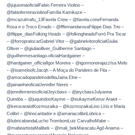
@jujusenaoficialFabio Ferreira Violino –
@fabioferreiraviolinoFamília Kamikaze –
@mcazulmafu_13Favela Crew – @favela.crewFernanda
Rosa e o Troco Errado – @fffernandarosaFilippe Dias Trio –
@filippe_diasFolking Heads – @folkingheadsForró Pra Tocar
– @forropratocarGabriel Vitor – @gabrielvitoroficialGiulia
Olliver – @giuliaolliver_Guilherme Santiago –
@guilhermesantiago.oficialHardgainer –
@hardgainer_officialIgor Moreira – @igormoreirajazzIsa Melo
– @isameloofcJacqh – A Moça do Pandeiro de Fita –
@amocadopandeirodefitaJaina Elne –
@jainaelneoficialJennifer Neres –
@jenniferneresoficialJeycbass – @jeycbassJulyanna
Quindós – @juquindosKayme – @eukaymeKeruv Araiot –
@keruvaraiotKozmozaika – @kozmozaikaLino Lírio e Maria
Colibri – @linocantador e @amariacolibriLúbrica –
@lubricabandaLucho TromboniLuiz CarvalhoMabe –
@mabeartistaMalibek – @mali_bekMaracatu Agô Anama –