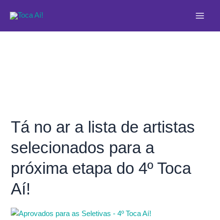
Ir
Main
para
Men
o
conteúdo
Tá no ar a lista de artistas
Tá
no
selecionados para a
ar
a
próxima etapa do 4º Toca
lista
de
Aí!
artistas
selecionados
para