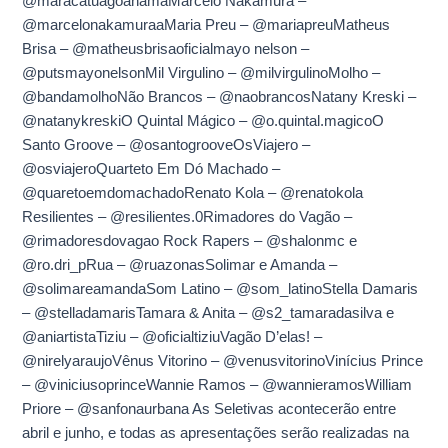
@maracatuagoanamaMarcelo Nakamura –
@marcelonakamuraaMaria Preu – @mariapreuMatheus
Brisa – @matheusbrisaoficialmayo nelson –
@putsmayonelsonMil Virgulino – @milvirgulinoMolho –
@bandamolhoNão Brancos – @naobrancosNatany Kreski –
@natanykreskiO Quintal Mágico – @o.quintal.magicoO
Santo Groove – @osantogrooveOsViajero –
@osviajeroQuarteto Em Dó Machado –
@quaretoemdomachadoRenato Kola – @renatokola
Resilientes – @resilientes.0Rimadores do Vagão –
@rimadoresdovagao Rock Rapers – @shalonmc e
@ro.dri_pRua – @ruazonasSolimar e Amanda –
@solimareamandaSom Latino – @som_latinoStella Damaris
– @stelladamarisTamara & Anita – @s2_tamaradasilva e
@aniartistaTiziu – @oficialtiziuVagão D’elas! –
@nirelyaraujoVênus Vitorino – @venusvitorinoVinícius Prince
– @viniciusoprinceWannie Ramos – @wannieramosWilliam
Priore – @sanfonaurbana As Seletivas acontecerão entre
abril e junho, e todas as apresentações serão realizadas na