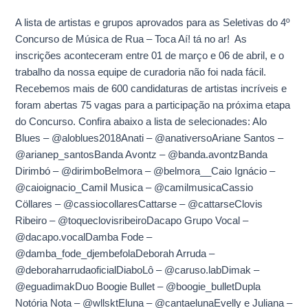
a
A lista de artistas e grupos aprovados para as Seletivas do 4º
próxima
Concurso de Música de Rua – Toca Aí! tá no ar! As
etapa
inscrições aconteceram entre 01 de março e 06 de abril, e o
do
trabalho da nossa equipe de curadoria não foi nada fácil.
4º
Recebemos mais de 600 candidaturas de artistas incríveis e
Toca
foram abertas 75 vagas para a participação na próxima etapa
Aí!
do Concurso. Confira abaixo a lista de selecionades: Alo
Blues – @aloblues2018Anati – @anativersoAriane Santos –
@arianep_santosBanda Avontz – @banda.avontzBanda
Dirimbó – @dirimboBelmora – @belmora__Caio Ignácio –
@caioignacio_Camil Musica – @camilmusicaCassio
Cöllares – @cassiocollaresCattarse – @cattarseClovis
Ribeiro – @toqueclovisribeiroDacapo Grupo Vocal –
@dacapo.vocalDamba Fode –
@damba_fode_djembefolaDeborah Arruda –
@deboraharrudaoficialDiaboLô – @caruso.labDimak –
@eguadimakDuo Boogie Bullet – @boogie_bulletDupla
Notória Nota – @wllsktEluna – @cantaelunaEvelly e Juliana –