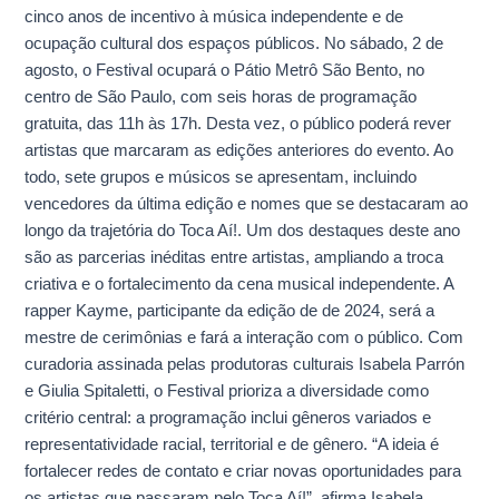
cinco anos de incentivo à música independente e de
de
ocupação cultural dos espaços públicos. No sábado, 2 de
Rua!
agosto, o Festival ocupará o Pátio Metrô São Bento, no
centro de São Paulo, com seis horas de programação
gratuita, das 11h às 17h. Desta vez, o público poderá rever
artistas que marcaram as edições anteriores do evento. Ao
todo, sete grupos e músicos se apresentam, incluindo
vencedores da última edição e nomes que se destacaram ao
longo da trajetória do Toca Aí!. Um dos destaques deste ano
são as parcerias inéditas entre artistas, ampliando a troca
criativa e o fortalecimento da cena musical independente. A
rapper Kayme, participante da edição de de 2024, será a
mestre de cerimônias e fará a interação com o público. Com
curadoria assinada pelas produtoras culturais Isabela Parrón
e Giulia Spitaletti, o Festival prioriza a diversidade como
critério central: a programação inclui gêneros variados e
representatividade racial, territorial e de gênero. “A ideia é
fortalecer redes de contato e criar novas oportunidades para
os artistas que passaram pelo Toca Aí!”, afirma Isabela.