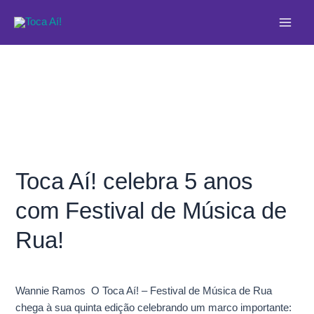
Ir
Main
para
Men
o
conteúdo
Toca Aí! celebra 5 anos
Toca
Aí!
com Festival de Música de
celebra
5
Rua!
anos
com
Festival
Wannie Ramos O Toca Aí! – Festival de Música de Rua
de
chega à sua quinta edição celebrando um marco importante:
Música