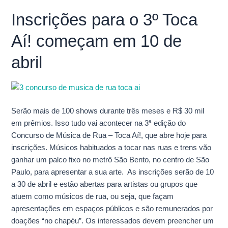
Inscrições para o 3º Toca
Inscrições
para
Aí! começam em 10 de
o
3º
abril
Toca
Aí!
começam
em
Serão mais de 100 shows durante três meses e R$ 30 mil
10
em prêmios. Isso tudo vai acontecer na 3ª edição do
de
Concurso de Música de Rua – Toca Aí!, que abre hoje para
abril
inscrições. Músicos habituados a tocar nas ruas e trens vão
ganhar um palco fixo no metrô São Bento, no centro de São
Paulo, para apresentar a sua arte. As inscrições serão de 10
a 30 de abril e estão abertas para artistas ou grupos que
atuem como músicos de rua, ou seja, que façam
apresentações em espaços públicos e são remunerados por
doações “no chapéu”. Os interessados devem preencher um