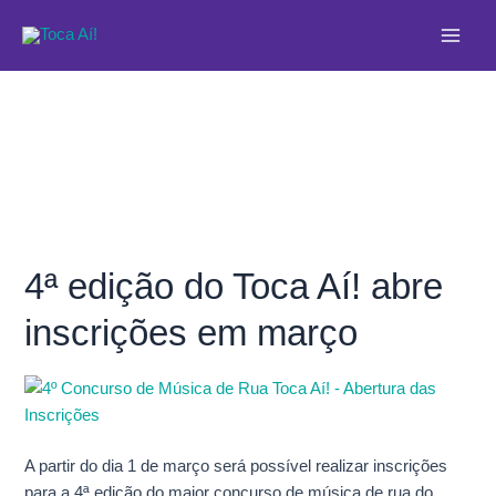
Ir
Main
para
Men
o
conteúdo
4ª edição do Toca Aí! abre
4ª
edição
inscrições em março
do
Toca
Aí!
abre
inscrições
em
A partir do dia 1 de março será possível realizar inscrições
março
para a 4ª edição do maior concurso de música de rua do