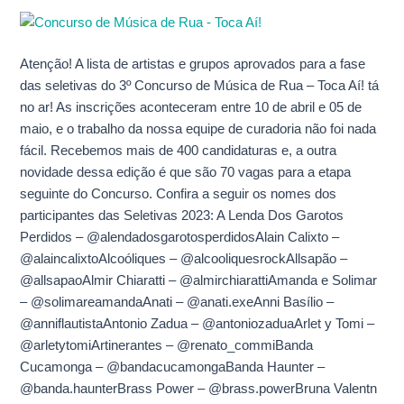
a
próxima
fase
Atenção! A lista de artistas e grupos aprovados para a fase
do
das seletivas do 3º Concurso de Música de Rua – Toca Aí! tá
Concurso
no ar! As inscrições aconteceram entre 10 de abril e 05 de
tá
maio, e o trabalho da nossa equipe de curadoria não foi nada
no
fácil. Recebemos mais de 400 candidaturas e, a outra
ar!
novidade dessa edição é que são 70 vagas para a etapa
seguinte do Concurso. Confira a seguir os nomes dos
participantes das Seletivas 2023: A Lenda Dos Garotos
Perdidos – @alendadosgarotosperdidosAlain Calixto –
@alaincalixtoAlcoóliques – @alcooliquesrockAllsapão –
@allsapaoAlmir Chiaratti – @almirchiarattiAmanda e Solimar
– @solimareamandaAnati – @anati.exeAnni Basílio –
@anniflautistaAntonio Zadua – @antoniozaduaArlet y Tomi –
@arletytomiArtinerantes – @renato_commiBanda
Cucamonga – @bandacucamongaBanda Haunter –
@banda.haunterBrass Power – @brass.powerBruna Valentn