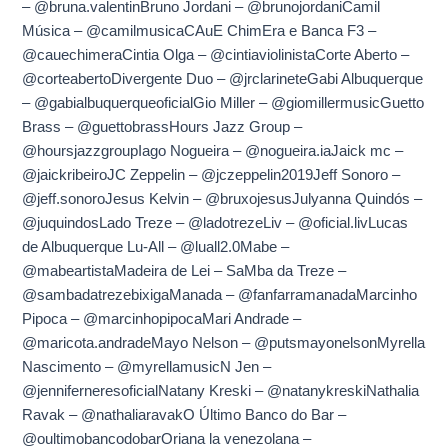
– @bruna.valentinBruno Jordani – @brunojordaniCamil
Música – @camilmusicaCAuE ChimEra e Banca F3 –
@cauechimeraCintia Olga – @cintiaviolinistaCorte Aberto –
@corteabertoDivergente Duo – @jrclarineteGabi Albuquerque
– @gabialbuquerqueoficialGio Miller – @giomillermusicGuetto
Brass – @guettobrassHours Jazz Group –
@hoursjazzgroupIago Nogueira – @nogueira.iaJaick mc –
@jaickribeiroJC Zeppelin – @jczeppelin2019Jeff Sonoro –
@jeff.sonoroJesus Kelvin – @bruxojesusJulyanna Quindós –
@juquindosLado Treze – @ladotrezeLiv – @oficial.livLucas
de Albuquerque Lu-All – @luall2.0Mabe –
@mabeartistaMadeira de Lei – SaMba da Treze –
@sambadatrezebixigaManada – @fanfarramanadaMarcinho
Pipoca – @marcinhopipocaMari Andrade –
@maricota.andradeMayo Nelson – @putsmayonelsonMyrella
Nascimento – @myrellamusicN Jen –
@jenniferneresoficialNatany Kreski – @natanykreskiNathalia
Ravak – @nathaliaravakO Último Banco do Bar –
@oultimobancodobarOriana la venezolana –