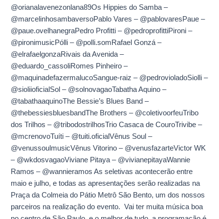
@orianalavenezonlana89Os Hippies do Samba –
@marcelinhosambaversoPablo Vares – @pablovaresPaue –
@paue.ovelhanegraPedro Profitti – @pedroprofittiPironi –
@pironimusicPólli – @polli.somRafael Gonzá –
@elrafaelgonzaRivais da Avenida –
@eduardo_cassoliRomes Pinheiro –
@maquinadefazermalucoSangue-raiz – @pedrovioladoSiolli –
@sioliioficialSol – @solnovagaoTabatha Aquino –
@tabathaaquinoThe Bessie’s Blues Band –
@thebessiesbluesbandThe Brothers – @coletivoorfeuTribo
dos Trilhos – @tribodostrilhosTrio Casaca de CouroTrivibe –
@mcrenovoTuíti – @tuiti.oficialVênus Soul –
@venussoulmusicVênus Vitorino – @venusfazarteVictor WK
– @wkdosvagaoViviane Pitaya – @vivianepitayaWannie
Ramos – @wannieramos As seletivas acontecerão entre
maio e julho, e todas as apresentações serão realizadas na
Praça da Colmeia do Pátio Metrô São Bento, um dos nossos
parceiros na realização do evento. Vai ter muita música boa
no centro de São Paulo, e o melhor de tudo, a programação é