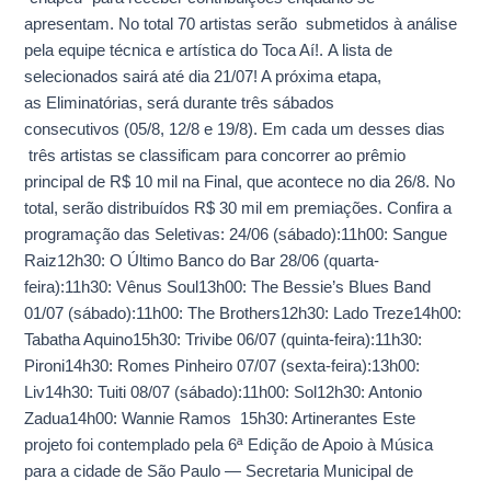
R$
apresentam. No total 70 artistas serão submetidos à análise
10
pela equipe técnica e artística do Toca Aí!. A lista de
mil
selecionados sairá até dia 21/07! A próxima etapa,
as Eliminatórias, será durante três sábados
consecutivos (05/8, 12/8 e 19/8). Em cada um desses dias
três artistas se classificam para concorrer ao prêmio
principal de R$ 10 mil na Final, que acontece no dia 26/8. No
total, serão distribuídos R$ 30 mil em premiações. Confira a
programação das Seletivas: 24/06 (sábado):11h00: Sangue
Raiz12h30: O Último Banco do Bar 28/06 (quarta-
feira):11h30: Vênus Soul13h00: The Bessie’s Blues Band
01/07 (sábado):11h00: The Brothers12h30: Lado Treze14h00:
Tabatha Aquino15h30: Trivibe 06/07 (quinta-feira):11h30:
Pironi14h30: Romes Pinheiro 07/07 (sexta-feira):13h00:
Liv14h30: Tuiti 08/07 (sábado):11h00: Sol12h30: Antonio
Zadua14h00: Wannie Ramos 15h30: Artinerantes Este
projeto foi contemplado pela 6ª Edição de Apoio à Música
para a cidade de São Paulo — Secretaria Municipal de