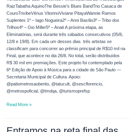
RaizTabatha AquinoThe Bessie’s Blues BandTrio Casaca de
CouroTrivibeVênus VitorinoViviane PitayaWannie Ramos
Suplentes 1º – Iago Nogueira2º – Anni Basílio3º – Tribo dos
Trilhos4º – Gio Miller5º – Anati A próxima etapa, as
Eliminatórias, será durante três sábados consecutivos (05/8,
12/8 e 19/8). Em cada um desses dias três artistas se
classificam para concorrer ao prêmio principal de R$10 mil na
Final, que acontece no dia 26/8. No total, serão distribuídos
R$ 30 mil em premiações. Este projeto foi contemplado pela
6ª Edição de Apoio à Música para a cidade de São Paulo —
Secretaria Municipal de Cultura. Apoio:
@patiometrosaobento, @tatucult, @sescflorencio,
@metrospoficial, @tmdqa, @turismoprefsp
Read More »
Entramos na reta final das
Entramos