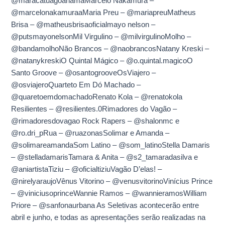
@maracatuagoanamaMarcelo Nakamura –
@marcelonakamuraaMaria Preu – @mariapreuMatheus
Brisa – @matheusbrisaoficialmayo nelson –
@putsmayonelsonMil Virgulino – @milvirgulinoMolho –
@bandamolhoNão Brancos – @naobrancosNatany Kreski –
@natanykreskiO Quintal Mágico – @o.quintal.magicoO
Santo Groove – @osantogrooveOsViajero –
@osviajeroQuarteto Em Dó Machado –
@quaretoemdomachadoRenato Kola – @renatokola
Resilientes – @resilientes.0Rimadores do Vagão –
@rimadoresdovagao Rock Rapers – @shalonmc e
@ro.dri_pRua – @ruazonasSolimar e Amanda –
@solimareamandaSom Latino – @som_latinoStella Damaris
– @stelladamarisTamara & Anita – @s2_tamaradasilva e
@aniartistaTiziu – @oficialtiziuVagão D’elas! –
@nirelyaraujoVênus Vitorino – @venusvitorinoVinícius Prince
– @viniciusoprinceWannie Ramos – @wannieramosWilliam
Priore – @sanfonaurbana As Seletivas acontecerão entre
abril e junho, e todas as apresentações serão realizadas na