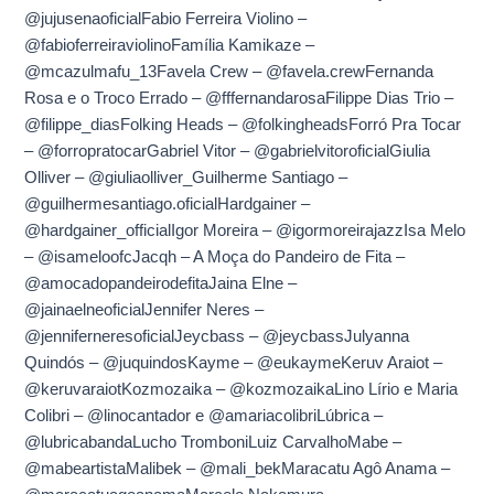
@jujusenaoficialFabio Ferreira Violino –
@fabioferreiraviolinoFamília Kamikaze –
@mcazulmafu_13Favela Crew – @favela.crewFernanda
Rosa e o Troco Errado – @fffernandarosaFilippe Dias Trio –
@filippe_diasFolking Heads – @folkingheadsForró Pra Tocar
– @forropratocarGabriel Vitor – @gabrielvitoroficialGiulia
Olliver – @giuliaolliver_Guilherme Santiago –
@guilhermesantiago.oficialHardgainer –
@hardgainer_officialIgor Moreira – @igormoreirajazzIsa Melo
– @isameloofcJacqh – A Moça do Pandeiro de Fita –
@amocadopandeirodefitaJaina Elne –
@jainaelneoficialJennifer Neres –
@jenniferneresoficialJeycbass – @jeycbassJulyanna
Quindós – @juquindosKayme – @eukaymeKeruv Araiot –
@keruvaraiotKozmozaika – @kozmozaikaLino Lírio e Maria
Colibri – @linocantador e @amariacolibriLúbrica –
@lubricabandaLucho TromboniLuiz CarvalhoMabe –
@mabeartistaMalibek – @mali_bekMaracatu Agô Anama –