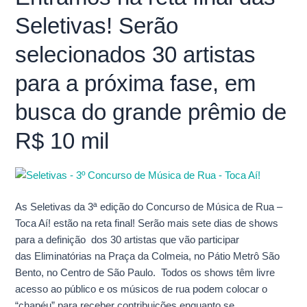
na
Seletivas! Serão
reta
final
selecionados 30 artistas
das
Seletivas!
para a próxima fase, em
Serão
busca do grande prêmio de
selecionados
30
R$ 10 mil
artistas
para
a
próxima
fase,
As Seletivas da 3ª edição do Concurso de Música de Rua –
em
Toca Aí! estão na reta final! Serão mais sete dias de shows
busca
para a definição dos 30 artistas que vão participar
do
das Eliminatórias na Praça da Colmeia, no Pátio Metrô São
grande
Bento, no Centro de São Paulo. Todos os shows têm livre
prêmio
acesso ao público e os músicos de rua podem colocar o
de
“chapéu” para receber contribuições enquanto se