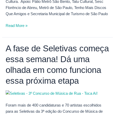
Cultura. Apoio: Pátio Metrô São Bento, Tatu Cultural, Sesc
Florêncio de Abreu, Metrô de São Paulo, Tenho Mais Discos
Que Amigos e Secretaria Municipal de Turismo de São Paulo
Read More »
A fase de Seletivas começa
A
fase
essa semana! Dá uma
de
Seletivas
olhada em como funciona
começa
essa
essa próxima etapa
semana!
Dá
uma
olhada
Foram mais de 400 candidaturas e 70 artistas escolhidos
em
para as Seletivas da 3ª edição do Concurso de Música de
como