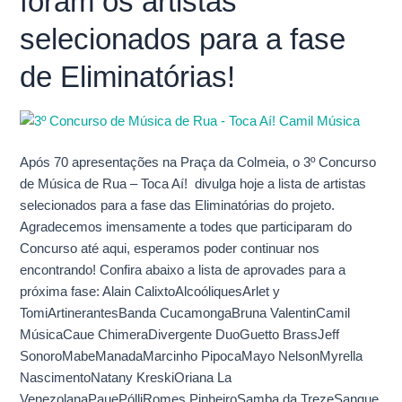
foram os artistas
em
selecionados para a fase
quais
foram
de Eliminatórias!
os
artistas
selecionados
para
Após 70 apresentações na Praça da Colmeia, o 3º Concurso
a
de Música de Rua – Toca Aí! divulga hoje a lista de artistas
fase
selecionados para a fase das Eliminatórias do projeto.
de
Agradecemos imensamente a todes que participaram do
Eliminatórias!
Concurso até aqui, esperamos poder continuar nos
encontrando! Confira abaixo a lista de aprovades para a
próxima fase: Alain CalixtoAlcoóliquesArlet y
TomiArtinerantesBanda CucamongaBruna ValentinCamil
MúsicaCaue ChimeraDivergente DuoGuetto BrassJeff
SonoroMabeManadaMarcinho PipocaMayo NelsonMyrella
NascimentoNatany KreskiOriana La
VenezolanaPauePólliRomes PinheiroSamba da TrezeSangue