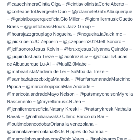
@cauechimeraCintia Olga – @cintiaviolinistaCorte Aberto –
@corteabertoDivergente Duo – @jrclarineteGabi Albuquerque
– @gabialbuquerqueoficialGio Miller – @giomillermusicGuetto
Brass – @guettobrassHours Jazz Group –
@hoursjazzgroupIago Nogueira – @nogueira.iaJaick mc –
@jaickribeiroJC Zeppelin – @jczeppelin2019Jeff Sonoro –
@jeff.sonoroJesus Kelvin – @bruxojesusJulyanna Quindós –
@juquindosLado Treze – @ladotrezeLiv – @oficial.livLucas
de Albuquerque Lu-All – @luall2.0Mabe –
@mabeartistaMadeira de Lei – SaMba da Treze –
@sambadatrezebixigaManada – @fanfarramanadaMarcinho
Pipoca – @marcinhopipocaMari Andrade –
@maricota.andradeMayo Nelson – @putsmayonelsonMyrella
Nascimento – @myrellamusicN Jen –
@jenniferneresoficialNatany Kreski – @natanykreskiNathalia
Ravak – @nathaliaravakO Último Banco do Bar –
@oultimobancodobarOriana la venezolana –
@orianalavenezonlana89Os Hippies do Samba –
@marcelinhosambaversoPablo Vares – @pablovaresPaue –