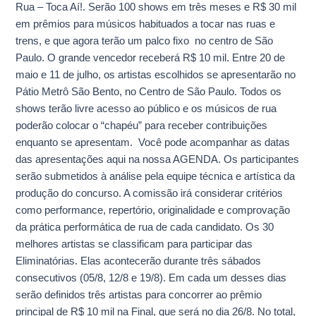
Rua – Toca Aí!. Serão 100 shows em três meses e R$ 30 mil
funciona
em prêmios para músicos habituados a tocar nas ruas e
essa
trens, e que agora terão um palco fixo no centro de São
próxima
Paulo. O grande vencedor receberá R$ 10 mil. Entre 20 de
etapa
maio e 11 de julho, os artistas escolhidos se apresentarão no
Pátio Metrô São Bento, no Centro de São Paulo. Todos os
shows terão livre acesso ao público e os músicos de rua
poderão colocar o “chapéu” para receber contribuições
enquanto se apresentam. Você pode acompanhar as datas
das apresentações aqui na nossa AGENDA. Os participantes
serão submetidos à análise pela equipe técnica e artística da
produção do concurso. A comissão irá considerar critérios
como performance, repertório, originalidade e comprovação
da prática performática de rua de cada candidato. Os 30
melhores artistas se classificam para participar das
Eliminatórias. Elas acontecerão durante três sábados
consecutivos (05/8, 12/8 e 19/8). Em cada um desses dias
serão definidos três artistas para concorrer ao prêmio
principal de R$ 10 mil na Final, que será no dia 26/8. No total,