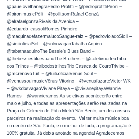
@paue.ovelhanegraPedro Profitti – @pedroprofittiPironi –
@pironimusicPólli – @polli.somRafael Gonzá –
@elrafaelgonzaRivais da Avenida –
@eduardo_cassoliRomes Pinheiro –
@maquinadefazermalucoSangue-raiz – @pedrovioladoSiolli –
@sioliioficialSol – @solnovagaoTabatha Aquino –
@tabathaaquinoThe Bessie’s Blues Band –
@thebessiesbluesbandThe Brothers – @coletivoorfeuTribo
dos Trilhos – @tribodostrilhosTrio Casaca de CouroTrivibe –
@mcrenovoTuíti – @tuiti.oficialVênus Soul –
@venussoulmusicVênus Vitorino – @venusfazarteVictor WK
– @wkdosvagaoViviane Pitaya – @vivianepitayaWannie
Ramos – @wannieramos As seletivas acontecerão entre
maio e julho, e todas as apresentações serão realizadas na
Praça da Colmeia do Pátio Metrô São Bento, um dos nossos
parceiros na realização do evento. Vai ter muita música boa
no centro de São Paulo, e o melhor de tudo, a programação é
100% gratuita. Já deixa anotado na agenda! Agradecemos