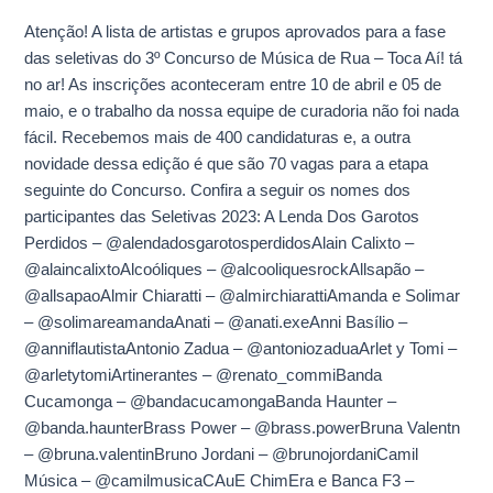
fase
Atenção! A lista de artistas e grupos aprovados para a fase
do
das seletivas do 3º Concurso de Música de Rua – Toca Aí! tá
Concurso
no ar! As inscrições aconteceram entre 10 de abril e 05 de
tá
maio, e o trabalho da nossa equipe de curadoria não foi nada
no
fácil. Recebemos mais de 400 candidaturas e, a outra
ar!
novidade dessa edição é que são 70 vagas para a etapa
seguinte do Concurso. Confira a seguir os nomes dos
participantes das Seletivas 2023: A Lenda Dos Garotos
Perdidos – @alendadosgarotosperdidosAlain Calixto –
@alaincalixtoAlcoóliques – @alcooliquesrockAllsapão –
@allsapaoAlmir Chiaratti – @almirchiarattiAmanda e Solimar
– @solimareamandaAnati – @anati.exeAnni Basílio –
@anniflautistaAntonio Zadua – @antoniozaduaArlet y Tomi –
@arletytomiArtinerantes – @renato_commiBanda
Cucamonga – @bandacucamongaBanda Haunter –
@banda.haunterBrass Power – @brass.powerBruna Valentn
– @bruna.valentinBruno Jordani – @brunojordaniCamil
Música – @camilmusicaCAuE ChimEra e Banca F3 –