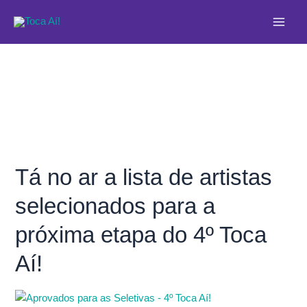
Ir
Main
para
Men
o
conteúdo
Tá no ar a lista de artistas
Tá
no
selecionados para a
ar
a
próxima etapa do 4º Toca
lista
de
Aí!
artistas
selecionados
para