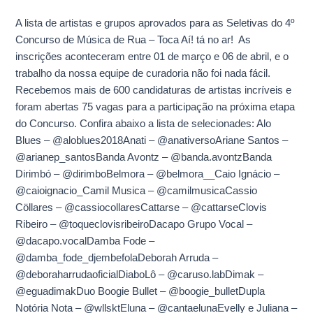
a
A lista de artistas e grupos aprovados para as Seletivas do 4º
próxima
Concurso de Música de Rua – Toca Aí! tá no ar! As
etapa
inscrições aconteceram entre 01 de março e 06 de abril, e o
do
trabalho da nossa equipe de curadoria não foi nada fácil.
4º
Recebemos mais de 600 candidaturas de artistas incríveis e
Toca
foram abertas 75 vagas para a participação na próxima etapa
Aí!
do Concurso. Confira abaixo a lista de selecionades: Alo
Blues – @aloblues2018Anati – @anativersoAriane Santos –
@arianep_santosBanda Avontz – @banda.avontzBanda
Dirimbó – @dirimboBelmora – @belmora__Caio Ignácio –
@caioignacio_Camil Musica – @camilmusicaCassio
Cöllares – @cassiocollaresCattarse – @cattarseClovis
Ribeiro – @toqueclovisribeiroDacapo Grupo Vocal –
@dacapo.vocalDamba Fode –
@damba_fode_djembefolaDeborah Arruda –
@deboraharrudaoficialDiaboLô – @caruso.labDimak –
@eguadimakDuo Boogie Bullet – @boogie_bulletDupla
Notória Nota – @wllsktEluna – @cantaelunaEvelly e Juliana –