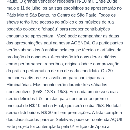
Paulo. O grande vencedor receberá R$ 10 mil. Entre 20 de
etapa
maio e 11 de julho, os artistas escolhidos se apresentarão no
Pátio Metrô São Bento, no Centro de São Paulo. Todos os
shows terão livre acesso ao público e os músicos de rua
poderão colocar o “chapéu” para receber contribuições
enquanto se apresentam. Você pode acompanhar as datas
das apresentações aqui na nossa AGENDA. Os participantes
serão submetidos à análise pela equipe técnica e artística da
produção do concurso. A comissão irá considerar critérios
como performance, repertório, originalidade e comprovação
da prática performática de rua de cada candidato. Os 30
melhores artistas se classificam para participar das
Eliminatórias. Elas acontecerão durante três sábados
consecutivos (05/8, 12/8 e 19/8). Em cada um desses dias
serão definidos três artistas para concorrer ao prêmio
principal de R$ 10 mil na Final, que será no dia 26/8. No total,
serão distribuídos R$ 30 mil em premiações. A lista completa
dos classificados para as Seletivas pode ser conferida AQUI!
Este projeto foi contemplado pela 6ª Edição de Apoio à