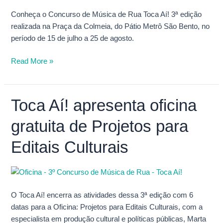
de
Rua
Conheça o Concurso de Música de Rua Toca Aí! 3ª edição
–
realizada na Praça da Colmeia, do Pátio Metrô São Bento, no
Toca
período de 15 de julho a 25 de agosto.
Aí!
Read More »
Toca Aí! apresenta oficina
Toca
Aí!
gratuita de Projetos para
apresenta
oficina
Editais Culturais
gratuita
de
Projetos
para
O Toca Aí! encerra as atividades dessa 3ª edição com 6
Editais
datas para a Oficina: Projetos para Editais Culturais, com a
Culturais
especialista em produção cultural e políticas públicas, Marta