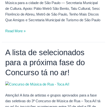
Música para a cidade de São Paulo — Secretaria Municipal
de Cultura. Apoio: Pátio Metrô São Bento, Tatu Cultural, Sesc
Florêncio de Abreu, Metrô de São Paulo, Tenho Mais Discos
Que Amigos e Secretaria Municipal de Turismo de São Paulo
Read More »
A lista de selecionados
A
lista
para a próxima fase do
de
selecionados
Concurso tá no ar!
para
a
próxima
fase
Atenção! A lista de artistas e grupos aprovados para a fase
do
das seletivas do 3º Concurso de Música de Rua – Toca Aí! tá
Concurso
no ar! As inscrições aconteceram entre 10 de abril e 05 de