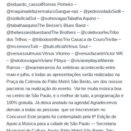
@eduardo_cassoliRomes Pinheiro –
@maquinadefazermalucoSangue-raiz – @pedrovioladoSiolli –
@sioliioficialSol – @solnovagaoTabatha Aquino –
@tabathaaquinoThe Bessie’s Blues Band –
@thebessiesbluesbandThe Brothers – @coletivoorfeuTribo
dos Trilhos – @tribodostrilhosTrio Casaca de CouroTrivibe –
@mcrenovoTuíti – @tuiti.oficialVênus Soul –
@venussoulmusicVênus Vitorino – @venusfazarteVictor WK
– @wkdosvagaoViviane Pitaya – @vivianepitayaWannie
Ramos – @wannieramos As seletivas acontecerão entre
maio e julho, e todas as apresentações serão realizadas na
Praça da Colmeia do Pátio Metrô São Bento, um dos nossos
parceiros na realização do evento. Vai ter muita música boa
no centro de São Paulo, e o melhor de tudo, a programação é
100% gratuita. Já deixa anotado na agenda! Agradecemos
demais a todas as pessoas que se inscreveram no
Concurso! Este projeto foi contemplado pela 6ª Edição de
Apoio à Música para a cidade de São Paulo — Secretaria
Municipal de Cultura. Apoio: Pátio Metrô São Bento, Tatu