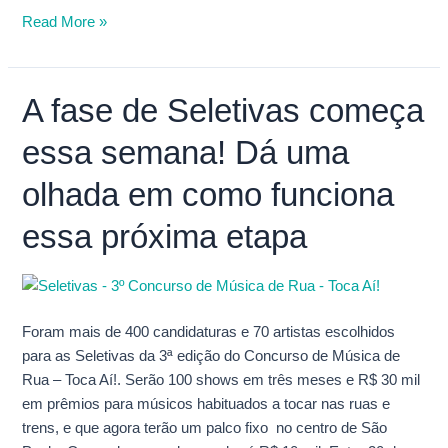
Read More »
A fase de Seletivas começa
A
fase
essa semana! Dá uma
de
Seletivas
olhada em como funciona
começa
essa
essa próxima etapa
semana!
Dá
uma
olhada
Foram mais de 400 candidaturas e 70 artistas escolhidos
em
para as Seletivas da 3ª edição do Concurso de Música de
como
Rua – Toca Aí!. Serão 100 shows em três meses e R$ 30 mil
funciona
em prêmios para músicos habituados a tocar nas ruas e
essa
trens, e que agora terão um palco fixo no centro de São
próxima