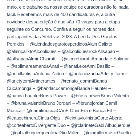
tá
maio, e o trabalho da nossa equipe de curadoria não foi nada
no
fácil. Recebemos mais de 400 candidaturas e, a outra
ar!
novidade dessa edição é que são 70 vagas para a etapa
seguinte do Concurso. Confira a seguir os nomes dos
participantes das Seletivas 2023: A Lenda Dos Garotos
Perdidos – @alendadosgarotosperdidosAlain Calixto –
@alaincalixtoAlcoóliques – @alcooliquesrockAllsapão –
@allsapaoAlmir Chiaratti – @almirchiarattiAmanda e Solimar
– @solimareamandaAnati – @anati.exeAnni Basílio –
@anniflautistaAntonio Zadua – @antoniozaduaArlet y Tomi –
@arletytomiArtinerantes – @renato_commiBanda
Cucamonga – @bandacucamongaBanda Haunter –
@banda.haunterBrass Power – @brass.powerBruna Valentn
– @bruna.valentinBruno Jordani – @brunojordaniCamil
Música – @camilmusicaCAuE ChimEra e Banca F3 –
@cauechimeraCintia Olga – @cintiaviolinistaCorte Aberto –
@corteabertoDivergente Duo – @jrclarineteGabi Albuquerque
– @gabialbuquerqueoficialGio Miller – @giomillermusicGuetto