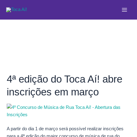
Ir
Main
para
Men
o
conteúdo
4ª edição do Toca Aí! abre
4ª
edição
inscrições em março
do
Toca
Aí!
abre
inscrições
em
A partir do dia 1 de março será possível realizar inscrições
março
para a 4ª edição do maior concurso de música de rua do