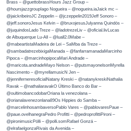
Brass – @guettobrassHours Jazz Group –
@hoursjazzgroupIago Nogueira – @nogueira.iaJaick mc –
@jaickribeiroJC Zeppelin – @jczeppelin2019Jeff Sonoro –
@jeff.sonoroJesus Kelvin – @bruxojesusJulyanna Quindós –
@juquindosLado Treze – @ladotrezeLiv – @oficial.livLucas
de Albuquerque Lu-All – @luall2.0Mabe –
@mabeartistaMadeira de Lei – SaMba da Treze –
@sambadatrezebixigaManada – @fanfarramanadaMarcinho
Pipoca – @marcinhopipocaMari Andrade –
@maricota.andradeMayo Nelson – @putsmayonelsonMyrella
Nascimento – @myrellamusicN Jen –
@jenniferneresoficialNatany Kreski – @natanykreskiNathalia
Ravak – @nathaliaravakO Último Banco do Bar –
@oultimobancodobarOriana la venezolana –
@orianalavenezonlana89Os Hippies do Samba –
@marcelinhosambaversoPablo Vares – @pablovaresPaue –
@paue.ovelhanegraPedro Profitti – @pedroprofittiPironi –
@pironimusicPólli – @polli.somRafael Gonzá –
@elrafaelgonzaRivais da Avenida –