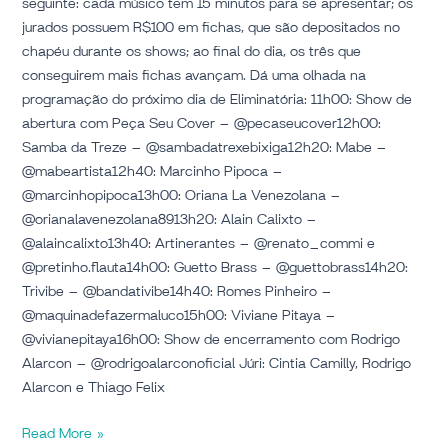
seguinte: cada músico tem 15 minutos para se apresentar; os
jurados possuem R$100 em fichas, que são depositados no
chapéu durante os shows; ao final do dia, os três que
conseguirem mais fichas avançam. Dá uma olhada na
programação do próximo dia de Eliminatória: 11h00: Show de
abertura com Peça Seu Cover – @pecaseucover12h00:
Samba da Treze – @sambadatrexebixiga12h20: Mabe –
@mabeartista12h40: Marcinho Pipoca –
@marcinhopipoca13h00: Oriana La Venezolana –
@orianalavenezolana8913h20: Alain Calixto –
@alaincalixto13h40: Artinerantes – @renato_commi e
@pretinho.flauta14h00: Guetto Brass – @guettobrass14h20:
Trivibe – @bandativibe14h40: Romes Pinheiro –
@maquinadefazermaluco15h00: Viviane Pitaya –
@vivianepitaya16h00: Show de encerramento com Rodrigo
Alarcon – @rodrigoalarconoficial Júri: Cintia Camilly, Rodrigo
Alarcon e Thiago Felix
Read More »