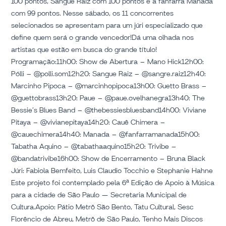
100 pontos, Sangue Raiz com 100 pontos e a fanfarra Manada
com 99 pontos. Nesse sábado, os 11 concorrentes
selecionados se apresentam para um júri especializado que
define quem será o grande vencedor!Dá uma olhada nos
artistas que estão em busca do grande título!
Programação:11h00: Show de Abertura – Mano Hick12h00:
Pólli – @polli.som12h20: Sangue Raiz – @sangre.raiz12h40:
Marcinho Pipoca – @marcinhopipoca13h00: Guetto Brass –
@guettobrass13h20: Paue – @paue.ovelhanegra13h40: The
Bessie’s Blues Band – @thebessiesbluesband14h00: Viviane
Pitaya – @vivianepitaya14h20: Cauê Chimera –
@cauechimera14h40: Manada – @fanfarramanada15h00:
Tabatha Aquino – @tabathaaquino15h20: Trivibe –
@bandatrivibe16h00: Show de Encerramento – Bruna Black
Júri: Fabiola Bemfeito, Luis Claudio Tocchio e Stephanie Hahne
Este projeto foi contemplado pela 6ª Edição de Apoio à Música
para a cidade de São Paulo — Secretaria Municipal de
Cultura.Apoio: Pátio Metrô São Bento, Tatu Cultural, Sesc
Florêncio de Abreu, Metrô de São Paulo, Tenho Mais Discos