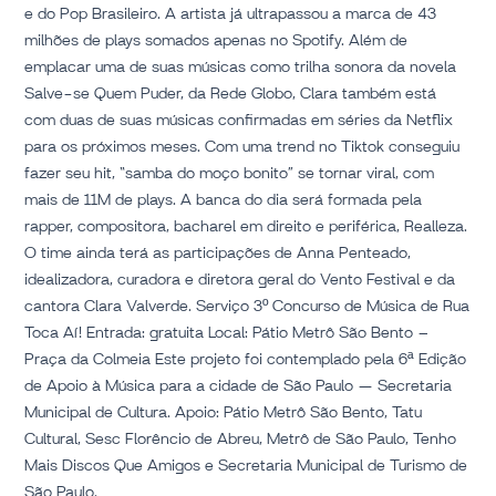
e do Pop Brasileiro. A artista já ultrapassou a marca de 43
milhões de plays somados apenas no Spotify. Além de
emplacar uma de suas músicas como trilha sonora da novela
Salve-se Quem Puder, da Rede Globo, Clara também está
com duas de suas músicas confirmadas em séries da Netflix
para os próximos meses. Com uma trend no Tiktok conseguiu
fazer seu hit, “samba do moço bonito” se tornar viral, com
mais de 11M de plays. A banca do dia será formada pela
rapper, compositora, bacharel em direito e periférica, Realleza.
O time ainda terá as participações de Anna Penteado,
idealizadora, curadora e diretora geral do Vento Festival e da
cantora Clara Valverde. Serviço 3º Concurso de Música de Rua
Toca Aí! Entrada: gratuita Local: Pátio Metrô São Bento –
Praça da Colmeia Este projeto foi contemplado pela 6ª Edição
de Apoio à Música para a cidade de São Paulo — Secretaria
Municipal de Cultura. Apoio: Pátio Metrô São Bento, Tatu
Cultural, Sesc Florêncio de Abreu, Metrô de São Paulo, Tenho
Mais Discos Que Amigos e Secretaria Municipal de Turismo de
São Paulo.