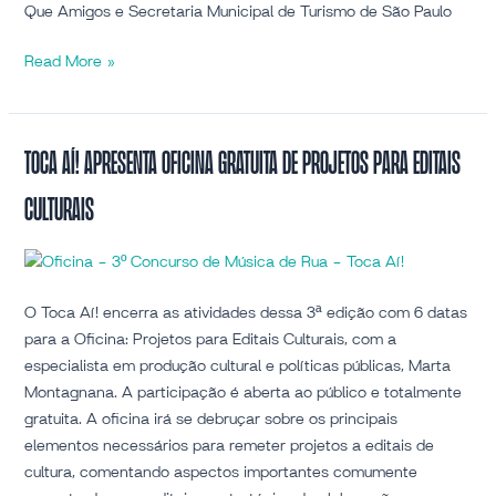
Que Amigos e Secretaria Municipal de Turismo de São Paulo
Read More »
Toca
Toca Aí! apresenta oficina gratuita de Projetos para Editais
Aí!
Culturais
apresenta
oficina
gratuita
de
Projetos
O Toca Aí! encerra as atividades dessa 3ª edição com 6 datas
para
para a Oficina: Projetos para Editais Culturais, com a
Editais
especialista em produção cultural e políticas públicas, Marta
Culturais
Montagnana. A participação é aberta ao público e totalmente
gratuita. A oficina irá se debruçar sobre os principais
elementos necessários para remeter projetos a editais de
cultura, comentando aspectos importantes comumente