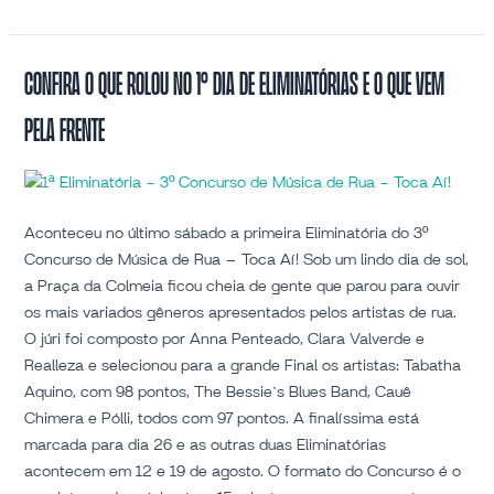
Confira
Confira o que rolou no 1º dia de Eliminatórias e o que vem
o
pela frente
que
rolou
no
1º
dia
Aconteceu no último sábado a primeira Eliminatória do 3º
de
Concurso de Música de Rua – Toca Aí! Sob um lindo dia de sol,
Eliminatórias
a Praça da Colmeia ficou cheia de gente que parou para ouvir
e
os mais variados gêneros apresentados pelos artistas de rua.
o
O júri foi composto por Anna Penteado, Clara Valverde e
que
Realleza e selecionou para a grande Final os artistas: Tabatha
vem
Aquino, com 98 pontos, The Bessie`s Blues Band, Cauê
pela
Chimera e Pólli, todos com 97 pontos. A finalíssima está
frente
marcada para dia 26 e as outras duas Eliminatórias
acontecem em 12 e 19 de agosto. O formato do Concurso é o