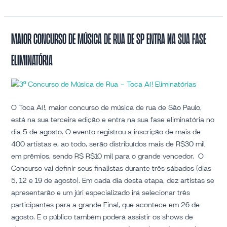
Maior
Maior Concurso de Música de Rua de SP entra na sua fase
Concurso
eliminatória
de
Música
de
Rua
de
O Toca Aí!, maior concurso de música de rua de São Paulo,
SP
está na sua terceira edição e entra na sua fase eliminatória no
entra
dia 5 de agosto. O evento registrou a inscrição de mais de
na
400 artistas e, ao todo, serão distribuídos mais de R$30 mil
sua
em prêmios, sendo R$ R$10 mil para o grande vencedor. O
fase
Concurso vai definir seus finalistas durante três sábados (dias
eliminatória
5, 12 e 19 de agosto). Em cada dia desta etapa, dez artistas se
apresentarão e um júri especializado irá selecionar três
participantes para a grande Final, que acontece em 26 de
agosto. E o público também poderá assistir os shows de