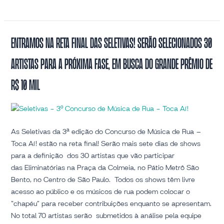
Entramos
Entramos na reta final das Seletivas! Serão selecionados 30
na
artistas para a próxima fase, em busca do grande prêmio de
reta
final
R$ 10 mil
das
Seletivas!
Serão
selecionados
As Seletivas da 3ª edição do Concurso de Música de Rua –
30
Toca Aí! estão na reta final! Serão mais sete dias de shows
artistas
para a definição dos 30 artistas que vão participar
para
das Eliminatórias na Praça da Colmeia, no Pátio Metrô São
a
Bento, no Centro de São Paulo. Todos os shows têm livre
próxima
acesso ao público e os músicos de rua podem colocar o
fase,
“chapéu” para receber contribuições enquanto se apresentam.
em
No total 70 artistas serão submetidos à análise pela equipe
busca