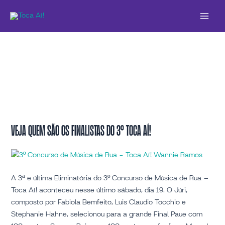
Ir
Main
para
Menu
o
conteúdo
Veja
Veja quem são os finalistas do 3º Toca Aí!
quem
são
os
finalistas
A 3ª e última Eliminatória do 3º Concurso de Música de Rua –
do
Toca Aí! aconteceu nesse último sábado, dia 19. O Júri,
3º
composto por Fabiola Bemfeito, Luis Claudio Tocchio e
Toca
Stephanie Hahne, selecionou para a grande Final Paue com
Aí!