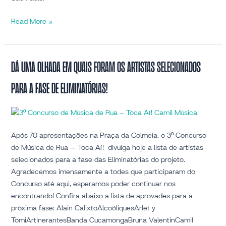
Read More »
Dá
Dá uma olhada em quais foram os artistas selecionados
uma
para a fase de Eliminatórias!
olhada
em
quais
foram
os
Após 70 apresentações na Praça da Colmeia, o 3º Concurso
artistas
de Música de Rua – Toca Aí! divulga hoje a lista de artistas
selecionados
selecionados para a fase das Eliminatórias do projeto.
para
Agradecemos imensamente a todes que participaram do
a
Concurso até aqui, esperamos poder continuar nos
fase
encontrando! Confira abaixo a lista de aprovades para a
de
próxima fase: Alain CalixtoAlcoóliquesArlet y
Eliminatórias!
TomiArtinerantesBanda CucamongaBruna ValentinCamil