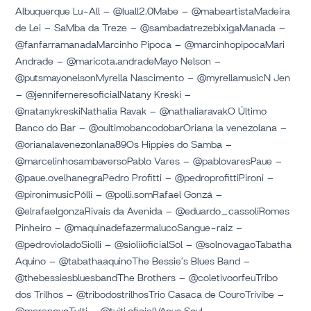
Albuquerque Lu-All – @luall2.0Mabe – @mabeartistaMadeira
de Lei – SaMba da Treze – @sambadatrezebixigaManada –
@fanfarramanadaMarcinho Pipoca – @marcinhopipocaMari
Andrade – @maricota.andradeMayo Nelson –
@putsmayonelsonMyrella Nascimento – @myrellamusicN Jen
– @jenniferneresoficialNatany Kreski –
@natanykreskiNathalia Ravak – @nathaliaravakO Último
Banco do Bar – @oultimobancodobarOriana la venezolana –
@orianalavenezonlana89Os Hippies do Samba –
@marcelinhosambaversoPablo Vares – @pablovaresPaue –
@paue.ovelhanegraPedro Profitti – @pedroprofittiPironi –
@pironimusicPólli – @polli.somRafael Gonzá –
@elrafaelgonzaRivais da Avenida – @eduardo_cassoliRomes
Pinheiro – @maquinadefazermalucoSangue-raiz –
@pedrovioladoSiolli – @sioliioficialSol – @solnovagaoTabatha
Aquino – @tabathaaquinoThe Bessie’s Blues Band –
@thebessiesbluesbandThe Brothers – @coletivoorfeuTribo
dos Trilhos – @tribodostrilhosTrio Casaca de CouroTrivibe –