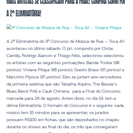
Mais artistas se classificam para a final! Confira como foi
artistas
a 2ª Eliminatória!
se
classificam
para
a
final!
A 2ª Eliminatória do 3º Concurso de Música de Rua – Toca Aí!
Confira
aconteceu no último sábado. O júri, composto por Cintia
como
Camilly, Rodrigo Alarcon e Thiago Félix, selecionou selecionou
foi
os artistas com as seguintes pontuações: Banda Trivibe (98
a
pontos); Viviane Pitaya (98 pontos); Guetto Brass (97 pontos) e
2ª
Marcinho Pipoca (97 pontos). Eles se juntam aos vencedores
Eliminatória!
da primeira seletiva que são Tabatha Aquino; The Bessie´s
Blues Band; Pólli e Cauê Chimera. para a Final do Concurso,
marcada para 26 de agosto. Antes disso, no dia 19, tem a
última Eliminatória. O formato do Concurso é o seguinte: cada
músico tem 15 minutos para se apresentar; os jurados
possuem R$100 em fichas, que são depositados no chapéu
durante os shows; ao final do dia, os três que conseguirem