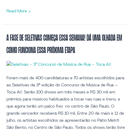
Read More »
A
A fase de Seletivas começa essa semana! Dá uma olhada em
fase
como funciona essa próxima etapa
de
Seletivas
começa
essa
semana!
Foram mais de 400 candidaturas e 70 artistas escolhidos para
Dá
as Seletivas da 3ª edição do Concurso de Música de Rua –
uma
Toca Aí!. Serão 100 shows em três meses e R$ 30 mil em
olhada
prêmios para músicos habituados a tocar nas ruas e trens, e
em
que agora terão um palco fixo no centro de São Paulo. O
como
grande vencedor receberá R$ 10 mil. Entre 20 de maio e 11 de
funciona
julho, os artistas escolhidos se apresentarão no Pátio Metrô
essa
São Bento, no Centro de São Paulo. Todos os shows terão livre