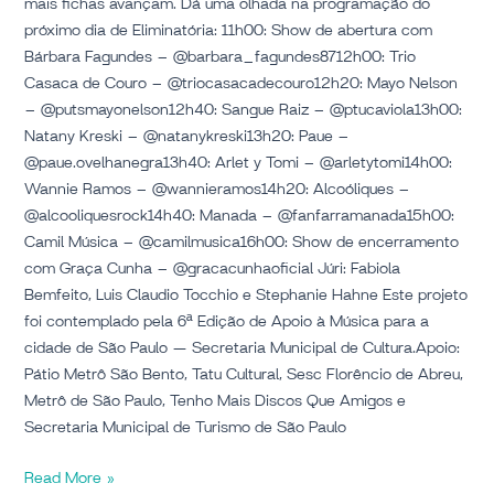
mais fichas avançam. Dá uma olhada na programação do
próximo dia de Eliminatória: 11h00: Show de abertura com
Bárbara Fagundes – @barbara_fagundes8712h00: Trio
Casaca de Couro – @triocasacadecouro12h20: Mayo Nelson
– @putsmayonelson12h40: Sangue Raiz – @ptucaviola13h00:
Natany Kreski – @natanykreski13h20: Paue –
@paue.ovelhanegra13h40: Arlet y Tomi – @arletytomi14h00:
Wannie Ramos – @wannieramos14h20: Alcoóliques –
@alcooliquesrock14h40: Manada – @fanfarramanada15h00:
Camil Música – @camilmusica16h00: Show de encerramento
com Graça Cunha – @gracacunhaoficial Júri: Fabiola
Bemfeito, Luis Claudio Tocchio e Stephanie Hahne Este projeto
foi contemplado pela 6ª Edição de Apoio à Música para a
cidade de São Paulo — Secretaria Municipal de Cultura.Apoio:
Pátio Metrô São Bento, Tatu Cultural, Sesc Florêncio de Abreu,
Metrô de São Paulo, Tenho Mais Discos Que Amigos e
Secretaria Municipal de Turismo de São Paulo
Read More »