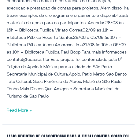
encontrados nos editais e estratégias de elaboração,
execução e prestação de contas para projetos. Além disso, irá
trazer exemplos de cronograma e orçamento e disponibilizará
materiais de apoio para os participantes. Agenda: 28/08 às
16h – Biblioteca Pública Viriato Correa02/09 às 11h –
Biblioteca Pública Roberto Santos29/08 e 05/09 às 10h –
Biblioteca Pública Alceu Amoroso Lima31/08 às 15h e 06/09
às 10h – Biblioteca Pública Raul Bopp Para mais informações:
contato@tocaai.art.br Este projeto foi contemplado pela 6ª
Edição de Apoio à Música para a cidade de São Paulo —
Secretaria Municipal de Cultura.Apoio: Pátio Metrô São Bento,
Tatu Cultural, Sesc Florêncio de Abreu, Metrô de São Paulo,
Tenho Mais Discos Que Amigos e Secretaria Municipal de
Turismo de São Paulo
Read More »
Mais