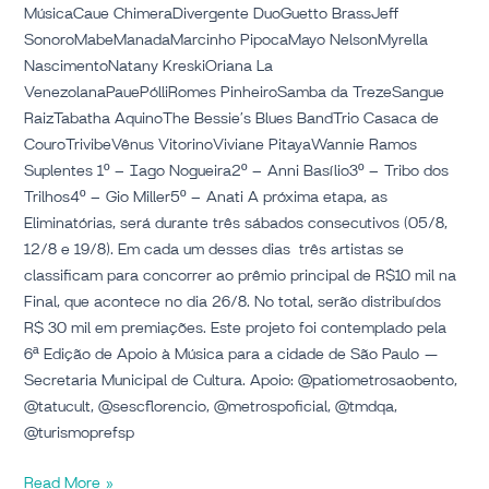
MúsicaCaue ChimeraDivergente DuoGuetto BrassJeff
SonoroMabeManadaMarcinho PipocaMayo NelsonMyrella
NascimentoNatany KreskiOriana La
VenezolanaPauePólliRomes PinheiroSamba da TrezeSangue
RaizTabatha AquinoThe Bessie’s Blues BandTrio Casaca de
CouroTrivibeVênus VitorinoViviane PitayaWannie Ramos
Suplentes 1º – Iago Nogueira2º – Anni Basílio3º – Tribo dos
Trilhos4º – Gio Miller5º – Anati A próxima etapa, as
Eliminatórias, será durante três sábados consecutivos (05/8,
12/8 e 19/8). Em cada um desses dias três artistas se
classificam para concorrer ao prêmio principal de R$10 mil na
Final, que acontece no dia 26/8. No total, serão distribuídos
R$ 30 mil em premiações. Este projeto foi contemplado pela
6ª Edição de Apoio à Música para a cidade de São Paulo —
Secretaria Municipal de Cultura. Apoio: @patiometrosaobento,
@tatucult, @sescflorencio, @metrospoficial, @tmdqa,
@turismoprefsp
Read More »