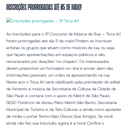
Inscrições
Inscrições prorrogadas até 05 de maio!
prorrogadas
até
05
de
As inscrições para o 3º Concurso de Música de Rua – Toca Aí!
maio!
foram prorrogadas até dia 5 de maio! Podem se inscrever
artistas ou grupos que atuem como músicos de rua, ou seja,
que façam apresentações em espaços públicos e são
remunerados por doações “no chapéu”. Os interessados
devem preencher um formulário on-line e enviar, além das
informações pessoais, um vídeo se apresentando na rua.
Neste ano o Toca Aí! será viabilizado pela premiação do edital
de fomento à música da Secretaria de Cultura da Cidade de
São Paulo e contará com o apoio do Metrô de São Paulo,
SESC Florêncio de Abreu, Pátio Metrô São Bento, Secretaria
Municipal de Turismo e da Tatu Cultural, e ainda como apoiador
de mídia o portal Tenho Mais Discos Que Amigos. Se você
ainda não fez sua inscrição, agora é a hora! Confira o