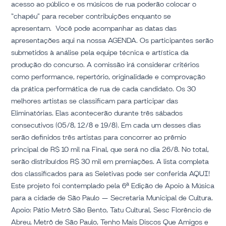
próxima
acesso ao público e os músicos de rua poderão colocar o
etapa
“chapéu” para receber contribuições enquanto se
apresentam. Você pode acompanhar as datas das
apresentações aqui na nossa AGENDA. Os participantes serão
submetidos à análise pela equipe técnica e artística da
produção do concurso. A comissão irá considerar critérios
como performance, repertório, originalidade e comprovação
da prática performática de rua de cada candidato. Os 30
melhores artistas se classificam para participar das
Eliminatórias. Elas acontecerão durante três sábados
consecutivos (05/8, 12/8 e 19/8). Em cada um desses dias
serão definidos três artistas para concorrer ao prêmio
principal de R$ 10 mil na Final, que será no dia 26/8. No total,
serão distribuídos R$ 30 mil em premiações. A lista completa
dos classificados para as Seletivas pode ser conferida AQUI!
Este projeto foi contemplado pela 6ª Edição de Apoio à Música
para a cidade de São Paulo — Secretaria Municipal de Cultura.
Apoio: Pátio Metrô São Bento, Tatu Cultural, Sesc Florêncio de
Abreu, Metrô de São Paulo, Tenho Mais Discos Que Amigos e