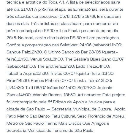
técnica e artística do Toca Aí!. A lista de selecionados sairá
do
até dia 21/07! A próxima etapa, as Eliminatórias, será durante
grande
três sábados consecutivos (05/8, 12/8 e 19/8). Em cada um
prêmio
desses dias três artistas se classificam para concorrer ao
de
prêmio principal de R$ 10 mil na Final, que acontece no dia
R$
26/8. No total, serão distribuídos R$ 30 mil em premiações.
10
Confira a programação das Seletivas: 24/06 (sábado):11h00:
mil
Sangue Raiz12h30: O Último Banco do Bar 28/06 (quarta-
feira):11h30: Vênus Soul13h00: The Bessie’s Blues Band 01/07
(sábado):11h00: The Brothers12h30: Lado Treze14h00:
Tabatha Aquino15h30: Trivibe 06/07 (quinta-feira):11h30:
Pironi14h30: Romes Pinheiro 07/07 (sexta-feira):13h00:
Liv14h30: Tuiti 08/07 (sábado):11h00: Sol12h30: Antonio
Zadua14h00: Wannie Ramos 15h30: Artinerantes Este projeto
foi contemplado pela 6ª Edição de Apoio à Música para a
cidade de São Paulo — Secretaria Municipal de Cultura. Apoio:
Pátio Metrô São Bento, Tatu Cultural, Sesc Florêncio de Abreu,
Metrô de São Paulo, Tenho Mais Discos Que Amigos e
Secretaria Municipal de Turismo de São Paulo