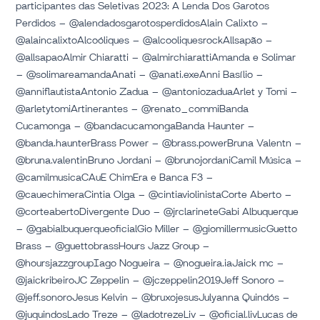
participantes das Seletivas 2023: A Lenda Dos Garotos
Perdidos – @alendadosgarotosperdidosAlain Calixto –
@alaincalixtoAlcoóliques – @alcooliquesrockAllsapão –
@allsapaoAlmir Chiaratti – @almirchiarattiAmanda e Solimar
– @solimareamandaAnati – @anati.exeAnni Basílio –
@anniflautistaAntonio Zadua – @antoniozaduaArlet y Tomi –
@arletytomiArtinerantes – @renato_commiBanda
Cucamonga – @bandacucamongaBanda Haunter –
@banda.haunterBrass Power – @brass.powerBruna Valentn –
@bruna.valentinBruno Jordani – @brunojordaniCamil Música –
@camilmusicaCAuE ChimEra e Banca F3 –
@cauechimeraCintia Olga – @cintiaviolinistaCorte Aberto –
@corteabertoDivergente Duo – @jrclarineteGabi Albuquerque
– @gabialbuquerqueoficialGio Miller – @giomillermusicGuetto
Brass – @guettobrassHours Jazz Group –
@hoursjazzgroupIago Nogueira – @nogueira.iaJaick mc –
@jaickribeiroJC Zeppelin – @jczeppelin2019Jeff Sonoro –
@jeff.sonoroJesus Kelvin – @bruxojesusJulyanna Quindós –
@juquindosLado Treze – @ladotrezeLiv – @oficial.livLucas de