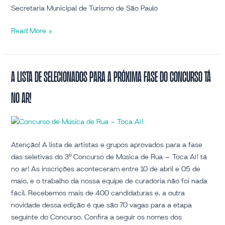
Secretaria Municipal de Turismo de São Paulo
Read More »
A
A lista de selecionados para a próxima fase do Concurso tá
lista
no ar!
de
selecionados
para
a
próxima
Atenção! A lista de artistas e grupos aprovados para a fase
fase
das seletivas do 3º Concurso de Música de Rua – Toca Aí! tá
do
no ar! As inscrições aconteceram entre 10 de abril e 05 de
Concurso
maio, e o trabalho da nossa equipe de curadoria não foi nada
tá
fácil. Recebemos mais de 400 candidaturas e, a outra
no
novidade dessa edição é que são 70 vagas para a etapa
ar!
seguinte do Concurso. Confira a seguir os nomes dos