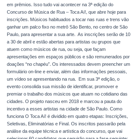
em prêmios. Isso tudo vai acontecer na 3ª edição do
de
Concurso de Música de Rua – Toca Aí!, que abre hoje para
abril
inscrições. Músicos habituados a tocar nas ruas e trens vão
ganhar um palco fixo no metrô São Bento, no centro de São
Paulo, para apresentar a sua arte. As inscrições serão de 10
a 30 de abril e estão abertas para artistas ou grupos que
atuem como músicos de rua, ou seja, que façam
apresentações em espaços públicos e são remunerados por
doações “no chapéu”. Os interessados devem preencher um
formulário on-line e enviar, além das informações pessoais,
um vídeo se apresentando na rua. Em sua 3ª edição, o
evento consolida sua missão de identificar, promover e
premiar o trabalho dos músicos que atuam no cotidiano das
cidades. O projeto nasceu em 2018 e marcou a pauta do
incentivo a esses artistas na cidade de São Paulo. Como
funciona O Toca Aí! é dividido em quatro etapas: Inscrições,
Seletivas, Eliminatórias e Final. Os inscritos passarão pela
análise da equipe técnica e artística do concurso, que vai
selecionar 60 candidatos que seguirão para a fase seguinte: