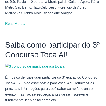
de São Paulo — Secretaria Municipal de Cultura.Apoio: Pátio
Metrô São Bento, Tatu Cult, Sesc Florêncio de Abreu,
Metrô/SP e Tenho Mais Discos que Amigos.
Read More »
Saiba como participar do 3º
Saiba
como
Concurso Toca Aí!
participar
do
3º
Concurso
Toca
É músico de rua e quer participar da 3ª edição do Concurso
Aí!
Toca Aí! ? Então esse post é para você! Aqui reunimos as
principais informações para você saber como funciona o
evento, mas não se esqueça, antes de se inscrever é
fundamental ler o edital completo.