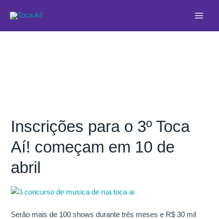
Ir
Main
para
Men
o
conteúdo
Inscrições para o 3º Toca
Inscrições
para
Aí! começam em 10 de
o
3º
abril
Toca
Aí!
começam
em
Serão mais de 100 shows durante três meses e R$ 30 mil
10